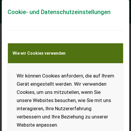
Cookie- und Datenschutzeinstellungen
Meine Transportkostenanfrage
Wie wir Cookies verwenden
Transport von Land- und Baumaschinen –
KEINE Tiertransporte
Keine Anfrage Möglich!
Wir können Cookies anfordern, die auf Ihrem
Gerät eingestellt werden. Wir verwenden
Cookies, um uns mitzuteilen, wenn Sie
unsere Websites besuchen, wie Sie mit uns
Ladeort
interagieren, Ihre Nutzererfahrung
verbessern und Ihre Beziehung zu unserer
PLZ
Ort
Website anpassen.