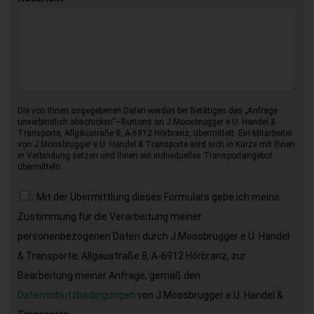
Die von Ihnen angegebenen Daten werden bei Betätigen des „Anfrage
unverbindlich abschicken“–Buttons an J.Moosbrugger e.U. Handel &
Transporte, Allgäustraße 8, A-6912 Hörbranz, übermittelt. Ein Mitarbeiter
von J.Moosbrugger e.U. Handel & Transporte wird sich in Kürze mit Ihnen
in Verbindung setzen und Ihnen ein individuelles Transportangebot
übermitteln.
Mit der Übermittlung dieses Formulars gebe ich meine
Zustimmung für die Verarbeitung meiner
personenbezogenen Daten durch J.Moosbrugger e.U. Handel
& Transporte, Allgäustraße 8, A-6912 Hörbranz, zur
Bearbeitung meiner Anfrage, gemäß den
Datenschutzbedingungen
von J.Moosbrugger e.U. Handel &