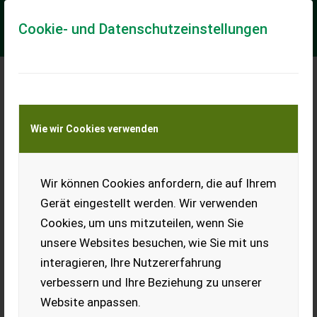
Cookie- und Datenschutzeinstellungen
Meine Transportkostenanfrage
Wie wir Cookies verwenden
Transport von Land- und Baumaschinen –
KEINE Tiertransporte
Wir können Cookies anfordern, die auf Ihrem
Hardi Feldspritze
Gerät eingestellt werden. Wir verwenden
Verkaufe Hardi Feldspritze,
Cookies, um uns mitzuteilen, wenn Sie
900 l, 12 m Balken,
mechanisch klappbar,
unsere Websites besuchen, wie Sie mit uns
höhenverstellbar,
interagieren, Ihre Nutzererfahrung
Frischwassertank ist
vorhanden, Prüfungs-Pickerl
verbessern und Ihre Beziehung zu unserer
bis 2028.
Website anpassen.
EUR 0