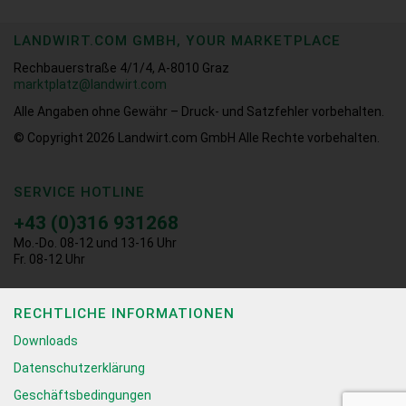
LANDWIRT.COM GMBH, YOUR MARKETPLACE
Rechbauerstraße 4/1/4, A-8010 Graz
marktplatz@landwirt.com
Alle Angaben ohne Gewähr – Druck- und Satzfehler vorbehalten.
© Copyright 2026
Landwirt.com GmbH Alle Rechte vorbehalten.
SERVICE HOTLINE
+43 (0)316 931268
Mo.-Do. 08-12 und 13-16 Uhr
Fr. 08-12 Uhr
RECHTLICHE INFORMATIONEN
Downloads
Datenschutzerklärung
Geschäftsbedingungen