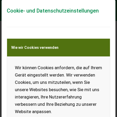
Cookie- und Datenschutzeinstellungen
Meine Transportkostenanfrage
Wie wir Cookies verwenden
Transport von Land- und Baumaschinen –
KEINE Tiertransporte
Wir können Cookies anfordern, die auf Ihrem
Forsthelm,
Helmschale, Bauhelm
Gerät eingestellt werden. Wir verwenden
Cookies, um uns mitzuteilen, wenn Sie
Verkaufe 3 Helmschalen,
wenig gebraucht, Versand ist
unsere Websites besuchen, wie Sie mit uns
möglich. Preis pro Stk.
interagieren, Ihre Nutzererfahrung
EUR 0
verbessern und Ihre Beziehung zu unserer
Website anpassen.