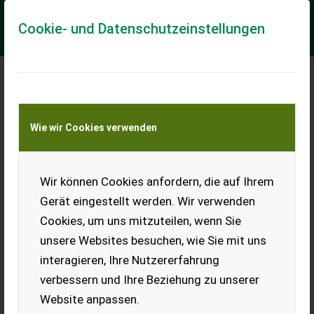
Cookie- und Datenschutzeinstellungen
Meine Transportkostenanfrage
Wie wir Cookies verwenden
Transport von Land- und Baumaschinen –
KEINE Tiertransporte
Wir können Cookies anfordern, die auf Ihrem
Hochregal 8 m hoch, 5
m breit
Gerät eingestellt werden. Wir verwenden
Cookies, um uns mitzuteilen, wenn Sie
Servus, verkaufe hier ein
Hochregal. Die Steher haben
unsere Websites besuchen, wie Sie mit uns
8 m Höhe, können bei 4 m
interagieren, Ihre Nutzererfahrung
getrennt werden.
Spannweite beträgt 5 m.
verbessern und Ihre Beziehung zu unserer
Traglast pro Fach 3 t. Mfg.
Website anpassen.
EUR 0