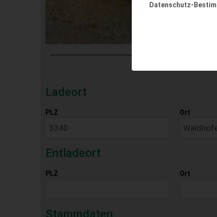
Datenschutz-Besti
Ladeort
PLZ
Ort
Entladeort
PLZ
Ort
Stammdaten