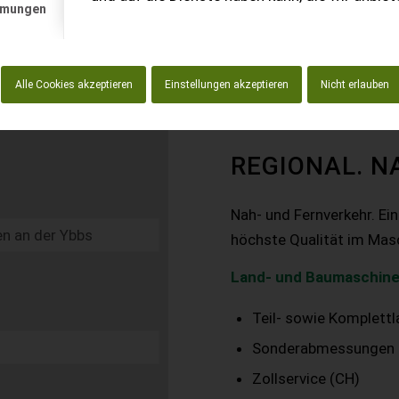
mmungen
Alle Cookies akzeptieren
Einstellungen akzeptieren
Nicht erlauben
REGIONAL. N
Nah- und Fernverkehr. Ei
höchste Qualität im Mas
Land- und Baumaschine
Teil- sowie Komplett
Sonderabmessungen
Zollservice (CH)