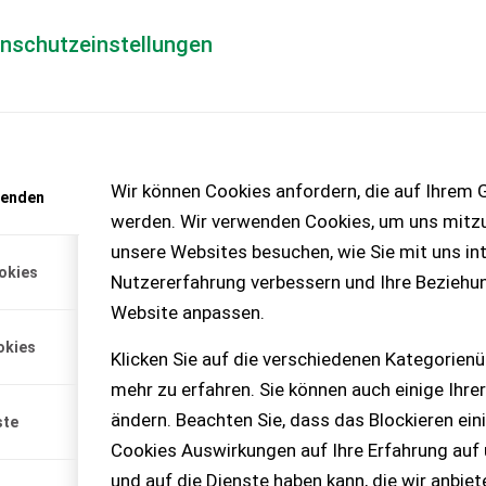
enschutzeinstellungen
Händlerlogin
für Händler
Mediada
anfrage
Wir können Cookies anfordern, die auf Ihrem G
wenden
chinen – KEINE
werden. Wir verwenden Cookies, um uns mitzu
unsere Websites besuchen, wie Sie mit uns int
okies
Nutzererfahrung verbessern und Ihre Beziehu
te
Website anpassen.
ugplatte Marke Zuidberg,
okies
ydraulik, wird verkauft, weil
Klicken Sie auf die verschiedenen Kategorienü
rd. Preis VHB.
mehr zu erfahren. Sie können auch einige Ihrer
ändern. Beachten Sie, dass das Blockieren ein
ste
Cookies Auswirkungen auf Ihre Erfahrung auf
und auf die Dienste haben kann, die wir anbie