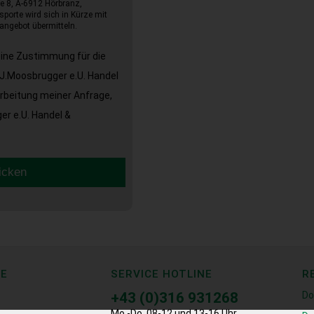
e 8, A-6912 Hörbranz,
sporte wird sich in Kürze mit
angebot übermitteln.
eine Zustimmung für die
J.Moosbrugger e.U. Handel
arbeitung meiner Anfrage,
r e.U. Handel &
icken
CE
SERVICE HOTLINE
R
+43 (0)316 931268
Do
Mo.-Do. 08-12 und 13-16 Uhr