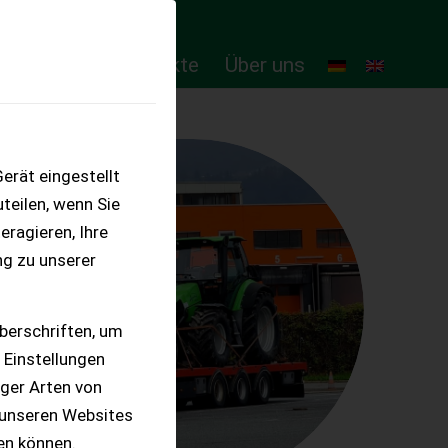
ten
Online-Produkte
Über uns
erät eingestellt
teilen, wenn Sie
eragieren, Ihre
ng zu unserer
berschriften, um
 Einstellungen
iger Arten von
 unseren Websites
ten können.