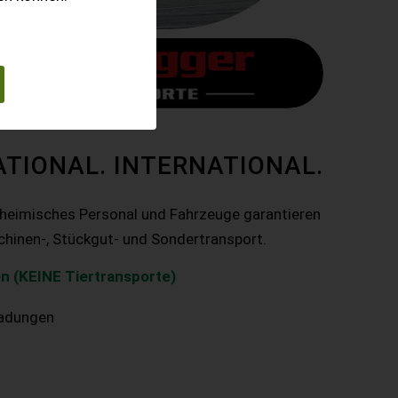
ATIONAL. INTERNATIONAL.
nheimisches Personal und Fahrzeuge garantieren
chinen-, Stückgut- und Sondertransport.
n (KEINE Tiertransporte)
ladungen