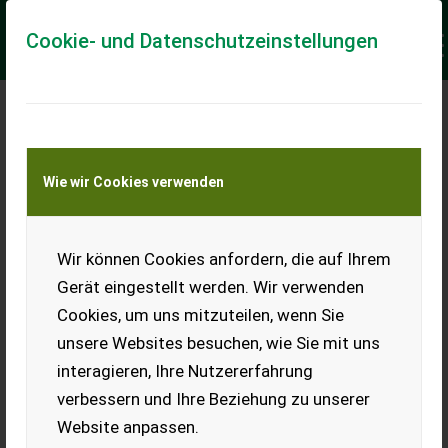
Cookie- und Datenschutzeinstellungen
Meine Transportkostenanfrage
Wie wir Cookies verwenden
Transport von Land- und Baumaschinen –
KEINE Tiertransporte
Keine Anfrage Möglich!
Wir können Cookies anfordern, die auf Ihrem
Gerät eingestellt werden. Wir verwenden
Cookies, um uns mitzuteilen, wenn Sie
unsere Websites besuchen, wie Sie mit uns
Ladeort
interagieren, Ihre Nutzererfahrung
verbessern und Ihre Beziehung zu unserer
PLZ
Ort
Website anpassen.