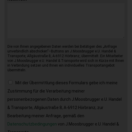
Die von Ihnen angegebenen Daten werden bei Betätigen des „Anfrage
unverbindlich abschicken“–Buttons an J.Moosbrugger e.U. Handel &
Transporte, Allgäustraße 8, A-6912 Hörbranz, übermittelt. Ein Mitarbeiter
von J.Moosbrugger e.U. Handel & Transporte wird sich in Kürze mit Ihnen
in Verbindung setzen und Ihnen ein individuelles Transportangebot
übermitteln.
Mit der Übermittlung dieses Formulars gebe ich meine
Zustimmung für die Verarbeitung meiner
personenbezogenen Daten durch J.Moosbrugger e.U. Handel
& Transporte, Allgäustraße 8, A-6912 Hörbranz, zur
Bearbeitung meiner Anfrage, gemäß den
Datenschutzbedingungen
von J.Moosbrugger e.U. Handel &