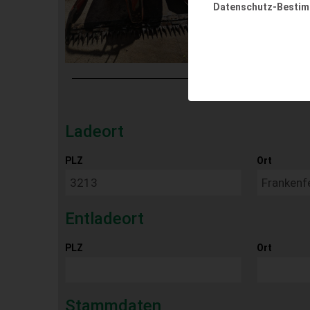
Datenschutz-Besti
Ladeort
PLZ
Ort
Entladeort
PLZ
Ort
Stammdaten