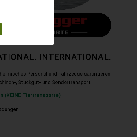
ATIONAL. INTERNATIONAL.
nheimisches Personal und Fahrzeuge garantieren
chinen-, Stückgut- und Sondertransport.
n (KEINE Tiertransporte)
ladungen