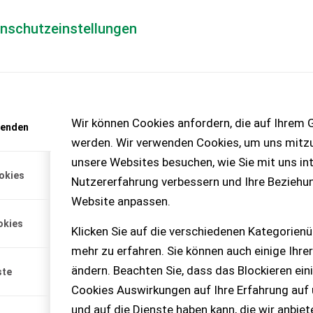
enschutzeinstellungen
Händlerlogin
für Händler
Mediada
anfrage
Wir können Cookies anfordern, die auf Ihrem G
wenden
chinen – KEINE
werden. Wir verwenden Cookies, um uns mitzu
unsere Websites besuchen, wie Sie mit uns int
okies
Nutzererfahrung verbessern und Ihre Beziehu
Website anpassen.
mit 4-Takt-Mag-Motor in
okies
 Balken, breite Quad-
Klicken Sie auf die verschiedenen Kategorienü
iterung.
mehr zu erfahren. Sie können auch einige Ihrer
ändern. Beachten Sie, dass das Blockieren ein
ste
Cookies Auswirkungen auf Ihre Erfahrung auf
und auf die Dienste haben kann, die wir anbie