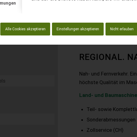
mmungen
Alle Cookies akzeptieren
Einstellungen akzeptieren
Nicht erlauben
REGIONAL. N
Nah- und Fernverkehr. Ei
höchste Qualität im Mas
Land- und Baumaschine
Teil- sowie Komplett
Sonderabmessungen
Zollservice (CH)