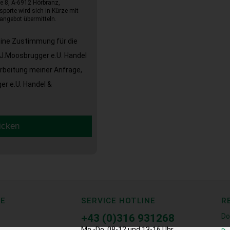
e 8, A-6912 Hörbranz,
sporte wird sich in Kürze mit
angebot übermitteln.
eine Zustimmung für die
J.Moosbrugger e.U. Handel
arbeitung meiner Anfrage,
r e.U. Handel &
icken
CE
SERVICE HOTLINE
R
+43 (0)316 931268
Do
Mo.-Do. 08-12 und 13-16 Uhr