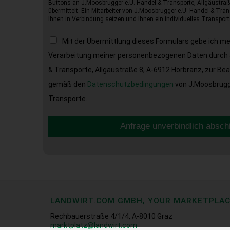
Buttons an J.Moosbrugger e.U. Handel & Transporte, Allgäustraß
übermittelt. Ein Mitarbeiter von J.Moosbrugger e.U. Handel & Tran
Ihnen in Verbindung setzen und Ihnen ein individuelles Transport
Mit der Übermittlung dieses Formulars gebe ich m
Verarbeitung meiner personenbezogenen Daten durch 
& Transporte, Allgäustraße 8, A-6912 Hörbranz, zur Be
gemäß den
Datenschutzbedingungen
von J.Moosbrugge
Transporte.
Anfrage unverbindlich absch
LANDWIRT.COM GMBH, YOUR MARKETPLA
Rechbauerstraße 4/1/4, A-8010 Graz
marktplatz@landwirt.com