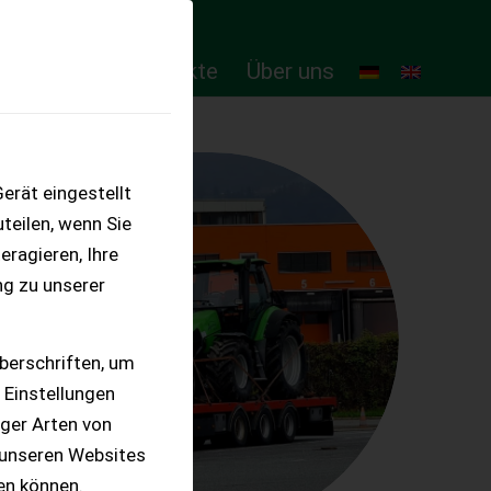
ten
Online-Produkte
Über uns
erät eingestellt
teilen, wenn Sie
eragieren, Ihre
ng zu unserer
berschriften, um
 Einstellungen
iger Arten von
 unseren Websites
ten können.