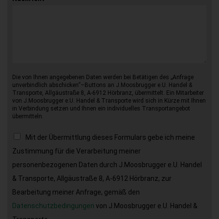
Die von Ihnen angegebenen Daten werden bei Betätigen des „Anfrage
unverbindlich abschicken“–Buttons an J.Moosbrugger e.U. Handel &
Transporte, Allgäustraße 8, A-6912 Hörbranz, übermittelt. Ein Mitarbeiter
von J.Moosbrugger e.U. Handel & Transporte wird sich in Kürze mit Ihnen
in Verbindung setzen und Ihnen ein individuelles Transportangebot
übermitteln.
Mit der Übermittlung dieses Formulars gebe ich meine
Zustimmung für die Verarbeitung meiner
personenbezogenen Daten durch J.Moosbrugger e.U. Handel
& Transporte, Allgäustraße 8, A-6912 Hörbranz, zur
Bearbeitung meiner Anfrage, gemäß den
Datenschutzbedingungen
von J.Moosbrugger e.U. Handel &