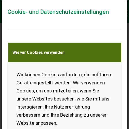
Cookie- und Datenschutzeinstellungen
Meine Transportkostenanfrage
Wie wir Cookies verwenden
Transport von Land- und Baumaschinen –
KEINE Tiertransporte
Keine Anfrage Möglich!
Wir können Cookies anfordern, die auf Ihrem
Gerät eingestellt werden. Wir verwenden
Cookies, um uns mitzuteilen, wenn Sie
unsere Websites besuchen, wie Sie mit uns
Ladeort
interagieren, Ihre Nutzererfahrung
verbessern und Ihre Beziehung zu unserer
PLZ
Ort
Website anpassen.