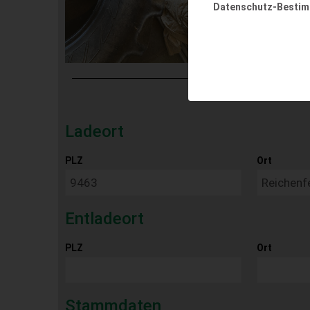
Datenschutz-Besti
Ladeort
PLZ
Ort
Entladeort
PLZ
Ort
Stammdaten