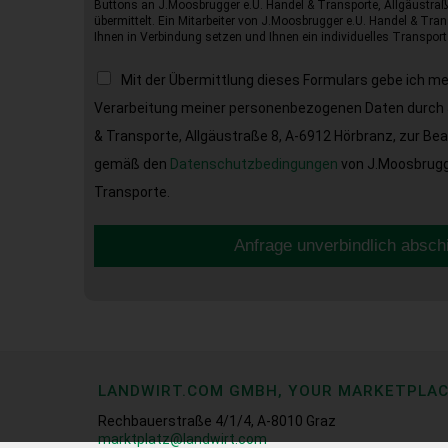
Buttons an J.Moosbrugger e.U. Handel & Transporte, Allgäustraß
übermittelt. Ein Mitarbeiter von J.Moosbrugger e.U. Handel & Tran
Ihnen in Verbindung setzen und Ihnen ein individuelles Transport
Mit der Übermittlung dieses Formulars gebe ich m
Verarbeitung meiner personenbezogenen Daten durch 
& Transporte, Allgäustraße 8, A-6912 Hörbranz, zur Be
gemäß den
Datenschutzbedingungen
von J.Moosbrugge
Transporte.
Anfrage unverbindlich absch
LANDWIRT.COM GMBH, YOUR MARKETPLA
Rechbauerstraße 4/1/4, A-8010 Graz
marktplatz@landwirt.com