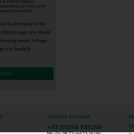
e 8, A-6912 Hörbranz,
sporte wird sich in Kürze mit
angebot übermitteln.
eine Zustimmung für die
J.Moosbrugger e.U. Handel
arbeitung meiner Anfrage,
r e.U. Handel &
icken
CE
SERVICE HOTLINE
R
+43 (0)316 931268
Do
Mo.-Do. 08-12 und 13-16 Uhr