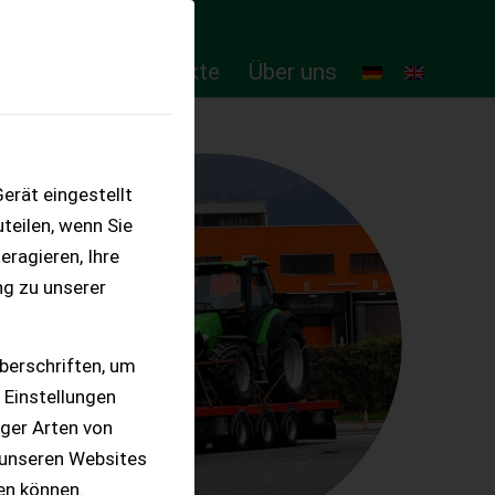
ten
Online-Produkte
Über uns
erät eingestellt
teilen, wenn Sie
eragieren, Ihre
ng zu unserer
berschriften, um
 Einstellungen
iger Arten von
 unseren Websites
ten können.