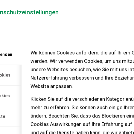
enschutzeinstellungen
Händlerlogin
für Händler
Mediada
anfrage
Wir können Cookies anfordern, die auf Ihrem G
wenden
chinen – KEINE
werden. Wir verwenden Cookies, um uns mitzu
unsere Websites besuchen, wie Sie mit uns int
okies
Nutzererfahrung verbessern und Ihre Beziehu
d Güllefassreifen
Website anpassen.
80/65R28 Mitas, ca. 900
okies
sreifen BKT 550/60-22,5 -
Klicken Sie auf die verschiedenen Kategorienü
mehr zu erfahren. Sie können auch einige Ihrer
ändern. Beachten Sie, dass das Blockieren ein
ste
Cookies Auswirkungen auf Ihre Erfahrung auf
und auf die Dienste haben kann, die wir anbie