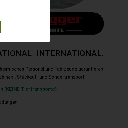
ATIONAL. INTERNATIONAL.
nheimisches Personal und Fahrzeuge garantieren
chinen-, Stückgut- und Sondertransport.
n (KEINE Tiertransporte)
ladungen