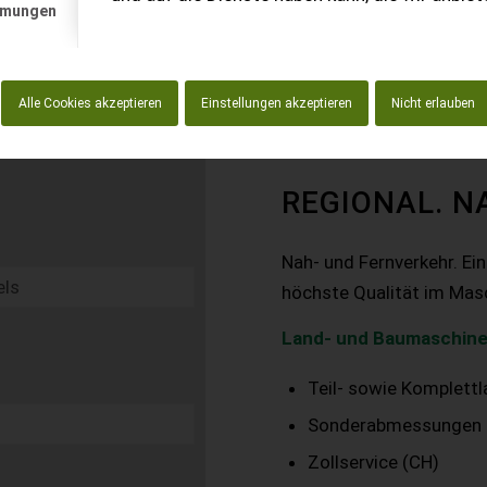
mmungen
Alle Cookies akzeptieren
Einstellungen akzeptieren
Nicht erlauben
REGIONAL. N
Nah- und Fernverkehr. Ei
höchste Qualität im Mas
Land- und Baumaschine
Teil- sowie Komplett
Sonderabmessungen
Zollservice (CH)