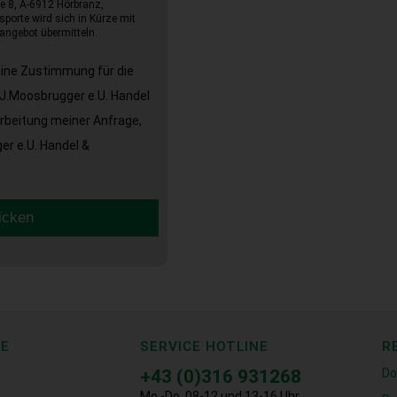
e 8, A-6912 Hörbranz,
sporte wird sich in Kürze mit
angebot übermitteln.
eine Zustimmung für die
J.Moosbrugger e.U. Handel
arbeitung meiner Anfrage,
r e.U. Handel &
icken
CE
SERVICE HOTLINE
R
+43 (0)316 931268
Do
Mo.-Do. 08-12 und 13-16 Uhr