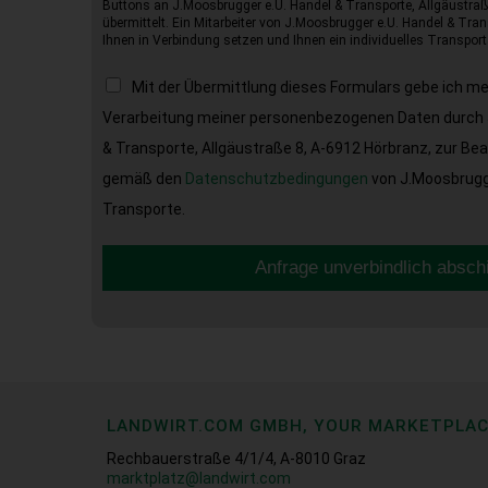
Buttons an J.Moosbrugger e.U. Handel & Transporte, Allgäustraß
übermittelt. Ein Mitarbeiter von J.Moosbrugger e.U. Handel & Tran
Ihnen in Verbindung setzen und Ihnen ein individuelles Transport
Mit der Übermittlung dieses Formulars gebe ich m
Verarbeitung meiner personenbezogenen Daten durch 
& Transporte, Allgäustraße 8, A-6912 Hörbranz, zur Be
gemäß den
Datenschutzbedingungen
von J.Moosbrugge
Transporte.
Anfrage unverbindlich absch
LANDWIRT.COM GMBH, YOUR MARKETPLA
Rechbauerstraße 4/1/4, A-8010 Graz
marktplatz@landwirt.com