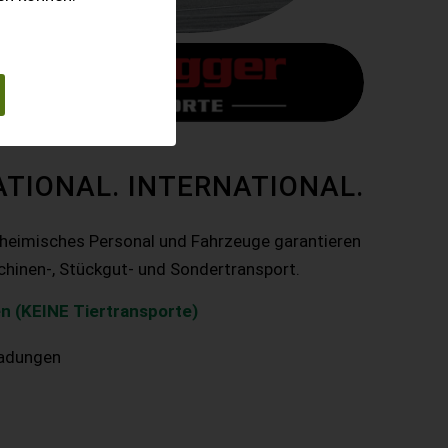
ATIONAL. INTERNATIONAL.
nheimisches Personal und Fahrzeuge garantieren
chinen-, Stückgut- und Sondertransport.
n (KEINE Tiertransporte)
ladungen