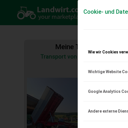
Cookie- und Dat
Meine Transportkosten
Wie wir Cookies ver
Transport von Land- und Baumas
Tiertransporte
Wichtige Website Co
Schwarzmüller 2
Dreiseitenkipper
Google Analytics Co
2-Achs-Dreiseitenkippe
neuwertige Reifen. Pre
Juli 2026.
Andere externe Dien
EUR 0