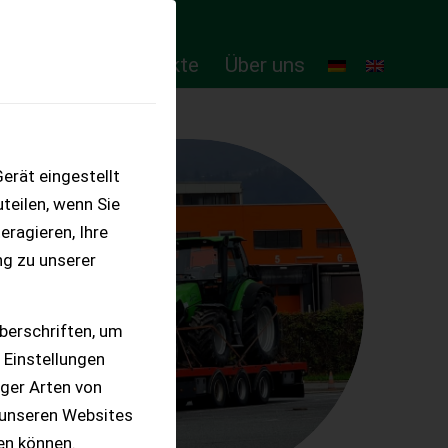
ten
Online-Produkte
Über uns
erät eingestellt
teilen, wenn Sie
eragieren, Ihre
ng zu unserer
berschriften, um
 Einstellungen
iger Arten von
 unseren Websites
ten können.