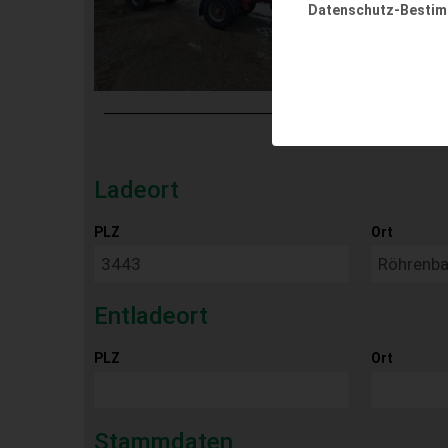
Datenschutz-Besti
Ladeort
PLZ
Ort
Entladeort
PLZ
Ort
Stammdaten