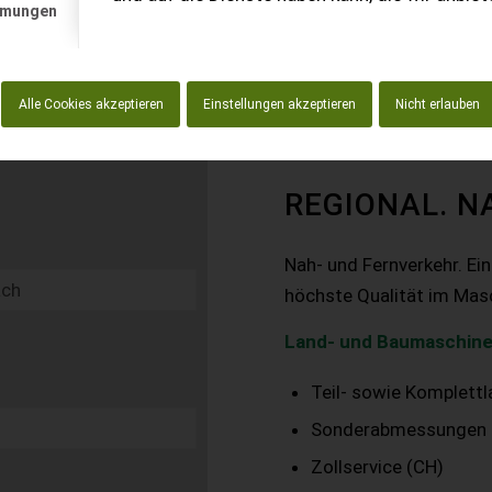
mmungen
Alle Cookies akzeptieren
Einstellungen akzeptieren
Nicht erlauben
REGIONAL. N
Nah- und Fernverkehr. Ei
höchste Qualität im Mas
Land- und Baumaschine
Teil- sowie Komplett
Sonderabmessungen
Zollservice (CH)