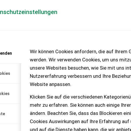
enschutzeinstellungen
Händlerlogin
für Händler
Mediada
anfrage
Wir können Cookies anfordern, die auf Ihrem G
wenden
chinen – KEINE
werden. Wir verwenden Cookies, um uns mitzu
unsere Websites besuchen, wie Sie mit uns int
okies
Nutzererfahrung verbessern und Ihre Beziehu
-Achs-
Website anpassen.
okies
r, 5,5 m Platoulänge,
Klicken Sie auf die verschiedenen Kategorienü
is auf Anfrage. Pickerl bis
mehr zu erfahren. Sie können auch einige Ihrer
ändern. Beachten Sie, dass das Blockieren ein
ste
Cookies Auswirkungen auf Ihre Erfahrung auf
und auf die Dienste haben kann, die wir anbie