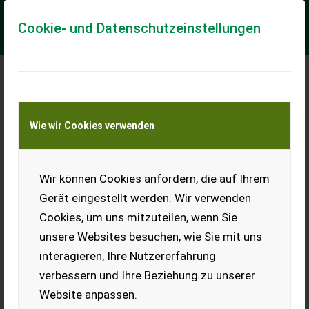
Cookie- und Datenschutzeinstellungen
Meine Transportkostenanfrage
Wie wir Cookies verwenden
Transport von Land- und Baumaschinen –
KEINE Tiertransporte
Wir können Cookies anfordern, die auf Ihrem
Muldenkipper 4 t
Gerät eingestellt werden. Wir verwenden
Lesewagen.
Cookies, um uns mitzuteilen, wenn Sie
EUR 0
unsere Websites besuchen, wie Sie mit uns
interagieren, Ihre Nutzererfahrung
verbessern und Ihre Beziehung zu unserer
Website anpassen.