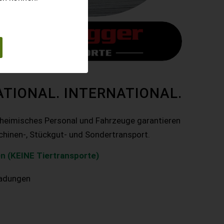
ATIONAL. INTERNATIONAL.
nheimisches Personal und Fahrzeuge garantieren
chinen-, Stückgut- und Sondertransport.
n (KEINE Tiertransporte)
ladungen