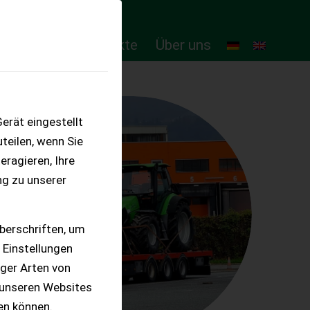
ten
Online-Produkte
Über uns
erät eingestellt
teilen, wenn Sie
eragieren, Ihre
ng zu unserer
berschriften, um
 Einstellungen
iger Arten von
 unseren Websites
ten können.