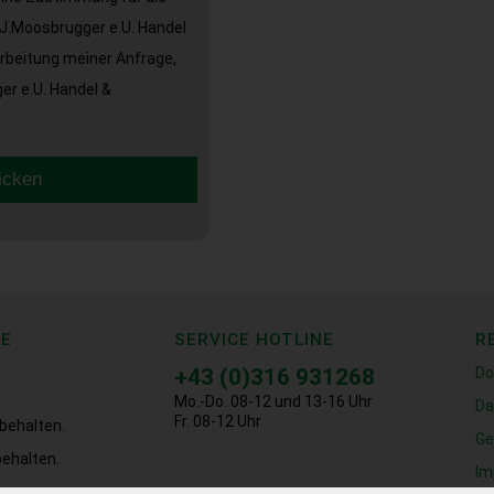
J.Moosbrugger e.U. Handel
arbeitung meiner Anfrage,
r e.U. Handel &
icken
CE
SERVICE HOTLINE
R
+43 (0)316 931268
Do
Mo.-Do. 08-12 und 13-16 Uhr
Da
Fr. 08-12 Uhr
behalten.
Ge
ehalten.
Im