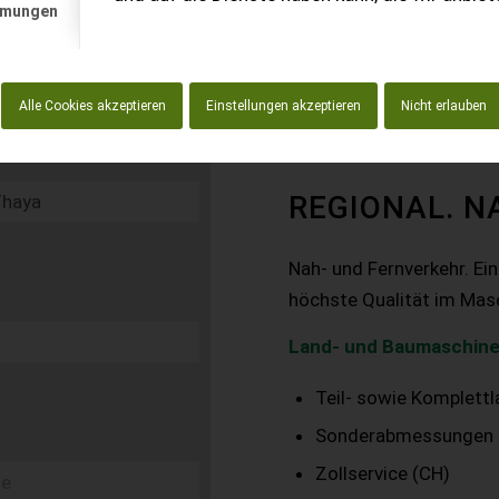
mmungen
Alle Cookies akzeptieren
Einstellungen akzeptieren
Nicht erlauben
REGIONAL. N
Nah- und Fernverkehr. Ei
höchste Qualität im Mas
Land- und Baumaschine
Teil- sowie Komplett
Sonderabmessungen
Zollservice (CH)