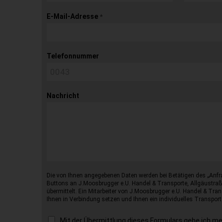
E-Mail-Adresse
*
Telefonnummer
Nachricht
Die von Ihnen angegebenen Daten werden bei Betätigen des „Anfr
Buttons an J.Moosbrugger e.U. Handel & Transporte, Allgäustraß
übermittelt. Ein Mitarbeiter von J.Moosbrugger e.U. Handel & Tran
Ihnen in Verbindung setzen und Ihnen ein individuelles Transport
Mit der Übermittlung dieses Formulars gebe ich m