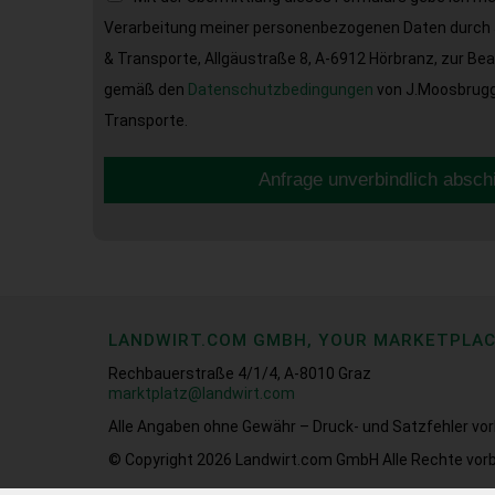
Verarbeitung meiner personenbezogenen Daten durch 
& Transporte, Allgäustraße 8, A-6912 Hörbranz, zur Be
gemäß den
Datenschutzbedingungen
von J.Moosbrugge
Transporte.
Anfrage unverbindlich absch
LANDWIRT.COM GMBH, YOUR MARKETPLA
Rechbauerstraße 4/1/4, A-8010 Graz
marktplatz@landwirt.com
Alle Angaben ohne Gewähr – Druck- und Satzfehler vor
© Copyright 2026
Landwirt.com GmbH Alle Rechte vorb