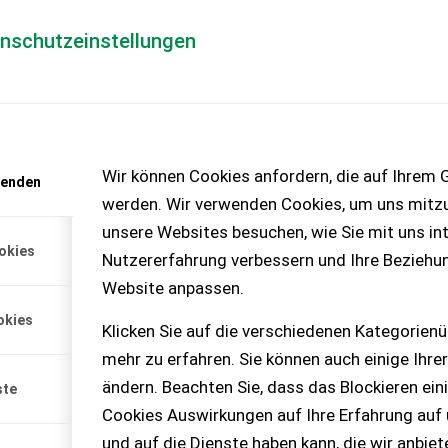
enschutzeinstellungen
Händlerlogin
für Händler
Mediada
anfrage
Wir können Cookies anfordern, die auf Ihrem G
wenden
chinen – KEINE
werden. Wir verwenden Cookies, um uns mitzu
unsere Websites besuchen, wie Sie mit uns int
okies
Nutzererfahrung verbessern und Ihre Beziehu
Website anpassen.
 km, guter Gesamtzustand,
okies
fahrbereit. Neuer
Klicken Sie auf die verschiedenen Kategorienü
 Bereifung i.O., Seitenkoffer
mehr zu erfahren. Sie können auch einige Ihrer
ändern. Beachten Sie, dass das Blockieren ein
ste
Cookies Auswirkungen auf Ihre Erfahrung auf
und auf die Dienste haben kann, die wir anbie