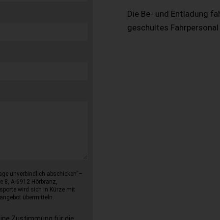
Die Be- und Entladung fa
geschultes Fahrpersonal
age unverbindlich abschicken“–
e 8, A-6912 Hörbranz,
sporte wird sich in Kürze mit
angebot übermitteln.
eine Zustimmung für die