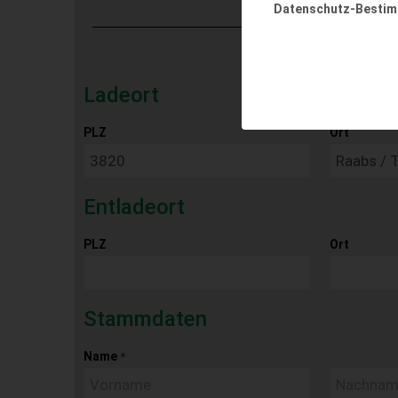
Datenschutz-Besti
Ladeort
PLZ
Ort
Entladeort
PLZ
Ort
Stammdaten
Name
*