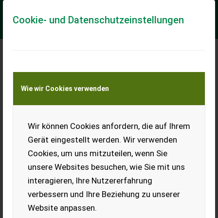
Cookie- und Datenschutzeinstellungen
Meine Transportkostenanfrage
Wie wir Cookies verwenden
Transport von Land- und Baumaschinen –
KEINE Tiertransporte
Wir können Cookies anfordern, die auf Ihrem
Altes Bauernhaus
Gerät eingestellt werden. Wir verwenden
Verkauft wird ein altes
Cookies, um uns mitzuteilen, wenn Sie
Bauernhaus zum
Selbstabtragen, ist in einem
unsere Websites besuchen, wie Sie mit uns
perfekten Zustand,
interagieren, Ihre Nutzererfahrung
verwendbar für Almhütten
usw. Bitte bei Fragen PN.
verbessern und Ihre Beziehung zu unserer
EUR 0
Website anpassen.