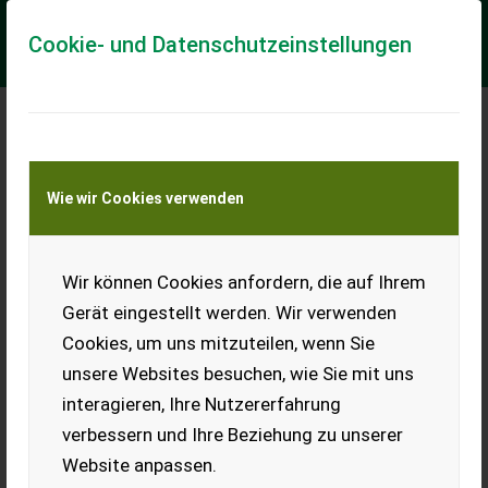
Cookie- und Datenschutzeinstellungen
Meine Transportkostenanfrage
Wie wir Cookies verwenden
Transport von Land- und Baumaschinen –
KEINE Tiertransporte
Wir können Cookies anfordern, die auf Ihrem
Moped
Gerät eingestellt werden. Wir verwenden
Nur 217 kmh.
Cookies, um uns mitzuteilen, wenn Sie
EUR 0
unsere Websites besuchen, wie Sie mit uns
interagieren, Ihre Nutzererfahrung
verbessern und Ihre Beziehung zu unserer
Website anpassen.