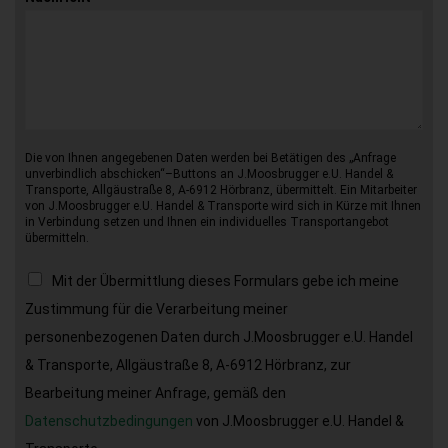
Die von Ihnen angegebenen Daten werden bei Betätigen des „Anfrage
unverbindlich abschicken“–Buttons an J.Moosbrugger e.U. Handel &
Transporte, Allgäustraße 8, A-6912 Hörbranz, übermittelt. Ein Mitarbeiter
von J.Moosbrugger e.U. Handel & Transporte wird sich in Kürze mit Ihnen
in Verbindung setzen und Ihnen ein individuelles Transportangebot
übermitteln.
Mit der Übermittlung dieses Formulars gebe ich meine
Zustimmung für die Verarbeitung meiner
personenbezogenen Daten durch J.Moosbrugger e.U. Handel
& Transporte, Allgäustraße 8, A-6912 Hörbranz, zur
Bearbeitung meiner Anfrage, gemäß den
Datenschutzbedingungen
von J.Moosbrugger e.U. Handel &