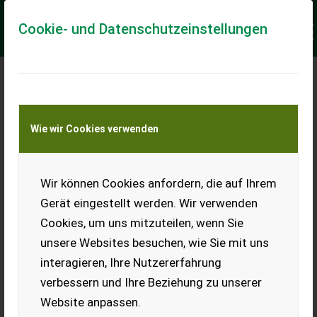
Cookie- und Datenschutzeinstellungen
Meine Transportkostenanfrage
Wie wir Cookies verwenden
Transport von Land- und Baumaschinen –
KEINE Tiertransporte
Keine Anfrage Möglich!
Wir können Cookies anfordern, die auf Ihrem
Gerät eingestellt werden. Wir verwenden
Cookies, um uns mitzuteilen, wenn Sie
unsere Websites besuchen, wie Sie mit uns
Ladeort
interagieren, Ihre Nutzererfahrung
verbessern und Ihre Beziehung zu unserer
PLZ
Ort
Website anpassen.