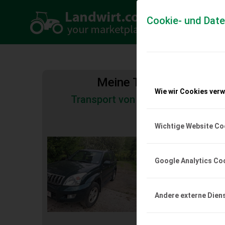
Cookie- und Dat
Meine Transportkosten
Wie wir Cookies ver
Transport von Land- und Baumas
Tiertransporte
Wichtige Website Co
Toyota Land Crui
287.000 km
Google Analytics Co
Gut erhaltener Toyota 
mit rd. 285.000 km zu 
Anhängerkupplung. Sof
Andere externe Dien
EUR 0