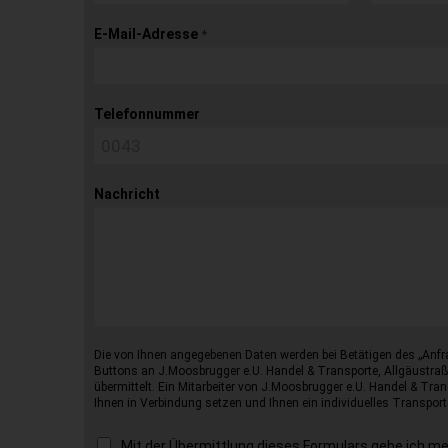
E-Mail-Adresse
*
Telefonnummer
Nachricht
Die von Ihnen angegebenen Daten werden bei Betätigen des „Anfr
Buttons an J.Moosbrugger e.U. Handel & Transporte, Allgäustraß
übermittelt. Ein Mitarbeiter von J.Moosbrugger e.U. Handel & Tran
Ihnen in Verbindung setzen und Ihnen ein individuelles Transport
Mit der Übermittlung dieses Formulars gebe ich m