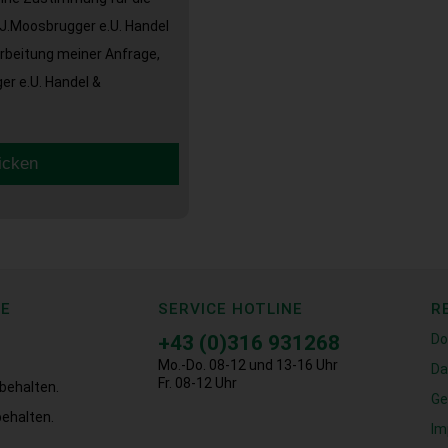
J.Moosbrugger e.U. Handel
arbeitung meiner Anfrage,
r e.U. Handel &
icken
CE
SERVICE HOTLINE
R
+43 (0)316 931268
Do
Mo.-Do. 08-12 und 13-16 Uhr
Da
Fr. 08-12 Uhr
behalten.
Ge
ehalten.
Im