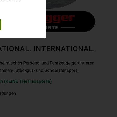
ATIONAL. INTERNATIONAL.
nheimisches Personal und Fahrzeuge garantieren
chinen-, Stückgut- und Sondertransport.
n (KEINE Tiertransporte)
ladungen