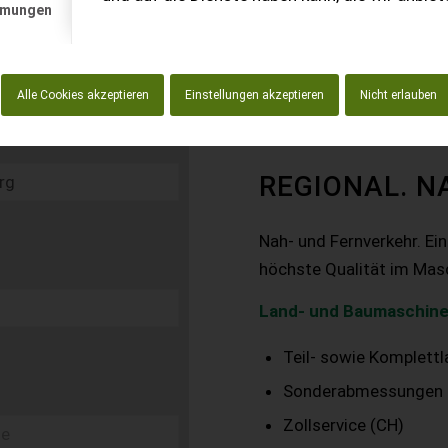
mmungen
Alle Cookies akzeptieren
Einstellungen akzeptieren
Nicht erlauben
REGIONAL. N
Nah- und Fernverkehr. Ei
höchste Qualität im Mas
Land- und Baumaschine
Teil- sowie Komplett
Sonderabmessungen
Zollservice (CH)