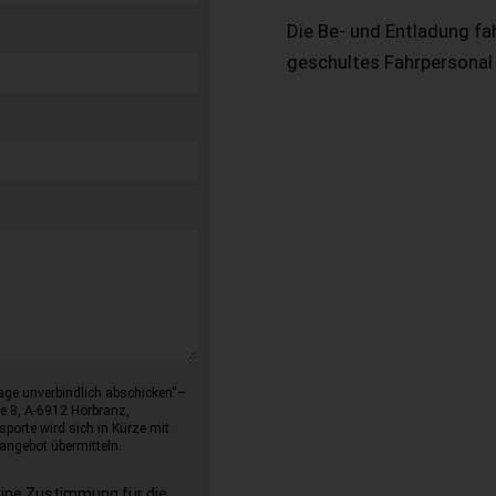
Die Be- und Entladung fa
geschultes Fahrpersonal
age unverbindlich abschicken“–
e 8, A-6912 Hörbranz,
sporte wird sich in Kürze mit
angebot übermitteln.
eine Zustimmung für die