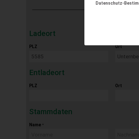
Datenschutz-Besti
Ladeort
PLZ
Ort
Entladeort
PLZ
Ort
Stammdaten
Name
*