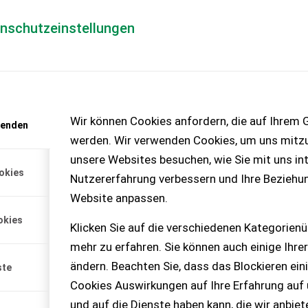
enschutzeinstellungen
Händlerlogin
für Händler
Mediada
anfrage
Wir können Cookies anfordern, die auf Ihrem G
wenden
chinen – KEINE
werden. Wir verwenden Cookies, um uns mitzu
unsere Websites besuchen, wie Sie mit uns int
okies
Nutzererfahrung verbessern und Ihre Beziehu
ser zu verkaufen
Website anpassen.
okies
Land Cruiser (Bj. 03/2006)
Klicken Sie auf die verschiedenen Kategorienü
verkaufen.
mehr zu erfahren. Sie können auch einige Ihrer
ort verfügbar.
ändern. Beachten Sie, dass das Blockieren ein
ste
Cookies Auswirkungen auf Ihre Erfahrung auf
und auf die Dienste haben kann, die wir anbie