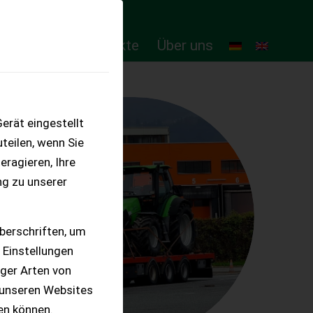
ten
Online-Produkte
Über uns
erät eingestellt
teilen, wenn Sie
eragieren, Ihre
ng zu unserer
berschriften, um
 Einstellungen
iger Arten von
 unseren Websites
ten können.