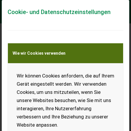
Cookie- und Datenschutzeinstellungen
Meine Transportkostenanfrage
Wie wir Cookies verwenden
Transport von Land- und Baumaschinen –
KEINE Tiertransporte
Wir können Cookies anfordern, die auf Ihrem
Holzschindeln aus
Fichte und Lärche,
Gerät eingestellt werden. Wir verwenden
Unterstand und Hütte
Cookies, um uns mitzuteilen, wenn Sie
Holzschindeln und fertige
unsere Websites besuchen, wie Sie mit uns
Stallung zu verkaufen.
interagieren, Ihre Nutzererfahrung
EUR 0
verbessern und Ihre Beziehung zu unserer
Website anpassen.