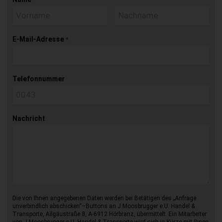
E-Mail-Adresse
*
Telefonnummer
Nachricht
Die von Ihnen angegebenen Daten werden bei Betätigen des „Anfrage
unverbindlich abschicken“–Buttons an J.Moosbrugger e.U. Handel &
Transporte, Allgäustraße 8, A-6912 Hörbranz, übermittelt. Ein Mitarbeiter
von J.Moosbrugger e.U. Handel & Transporte wird sich in Kürze mit Ihnen