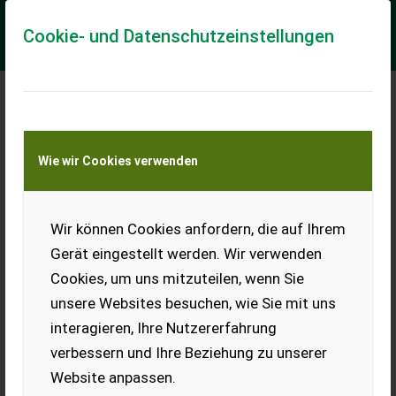
Cookie- und Datenschutzeinstellungen
Meine Transportkostenanfrage
Wie wir Cookies verwenden
Transport von Land- und Baumaschinen –
KEINE Tiertransporte
Wir können Cookies anfordern, die auf Ihrem
Pöttinger Trend 2
Gerät eingestellt werden. Wir verwenden
Wegen Betriebsumstellung
Cookies, um uns mitzuteilen, wenn Sie
abzugeben, sofort
einsatzfähig.
unsere Websites besuchen, wie Sie mit uns
interagieren, Ihre Nutzererfahrung
EUR 0
verbessern und Ihre Beziehung zu unserer
Website anpassen.