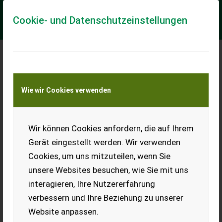
Cookie- und Datenschutzeinstellungen
Meine Transportkostenanfrage
Wie wir Cookies verwenden
Transport von Land- und Baumaschinen –
KEINE Tiertransporte
Wir können Cookies anfordern, die auf Ihrem
Dumper Thwaites
6.500 PS
Gerät eingestellt werden. Wir verwenden
Cookies, um uns mitzuteilen, wenn Sie
Dumper Allrad Thwaites in
gutem Zustand.
unsere Websites besuchen, wie Sie mit uns
Drehkippmulde. Perkins 3-
interagieren, Ihre Nutzererfahrung
Zylinder. Vorderreifen und
Sitz neu. Hinterreifen sehr
verbessern und Ihre Beziehung zu unserer
gut. 4-Gang-
Website anpassen.
Wendeschaltung. 2,7 t
Nutzlast. 2 t Eigengewicht.