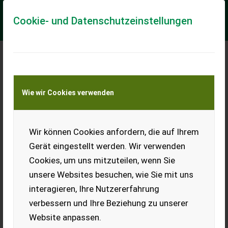
Cookie- und Datenschutzeinstellungen
Meine Transportkostenanfrage
Wie wir Cookies verwenden
Transport von Land- und Baumaschinen –
KEINE Tiertransporte
Wir können Cookies anfordern, die auf Ihrem
Blaumohn
Gerät eingestellt werden. Wir verwenden
Verkaufe Blaumohn,
Cookies, um uns mitzuteilen, wenn Sie
abgesackt zu 25 kg.
unsere Websites besuchen, wie Sie mit uns
EUR 0
interagieren, Ihre Nutzererfahrung
verbessern und Ihre Beziehung zu unserer
Website anpassen.