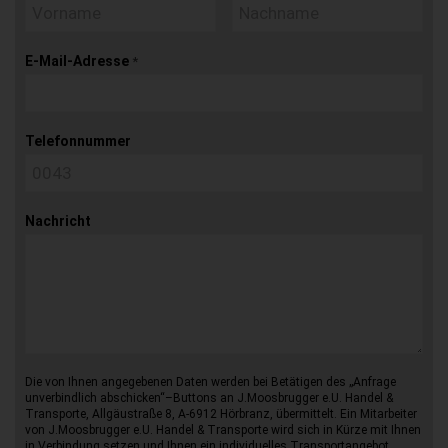
E-Mail-Adresse
*
Telefonnummer
Nachricht
Die von Ihnen angegebenen Daten werden bei Betätigen des „Anfrage
unverbindlich abschicken“–Buttons an J.Moosbrugger e.U. Handel &
Transporte, Allgäustraße 8, A-6912 Hörbranz, übermittelt. Ein Mitarbeiter
von J.Moosbrugger e.U. Handel & Transporte wird sich in Kürze mit Ihnen
in Verbindung setzen und Ihnen ein individuelles Transportangebot