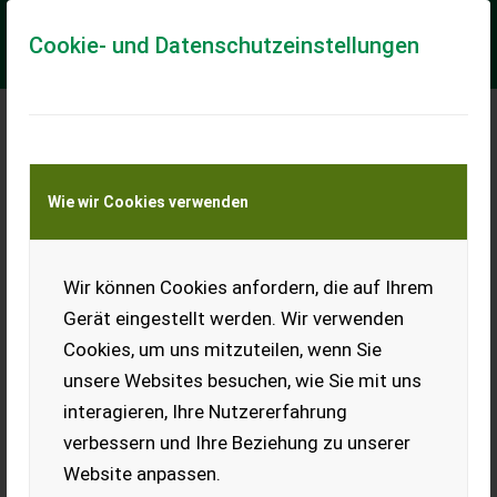
Cookie- und Datenschutzeinstellungen
Meine Transportkostenanfrage
Wie wir Cookies verwenden
Transport von Land- und Baumaschinen –
KEINE Tiertransporte
Wir können Cookies anfordern, die auf Ihrem
Betonsteher /
Weingartensteher
Gerät eingestellt werden. Wir verwenden
Cookies, um uns mitzuteilen, wenn Sie
Ich verkaufe hier einige
Betonsteher mit Spitze,
unsere Websites besuchen, wie Sie mit uns
aktuell sind noch 44 Stk.
interagieren, Ihre Nutzererfahrung
verfügbar, Maße:
7x6x250cm, Preis pro Stk.
verbessern und Ihre Beziehung zu unserer
Website anpassen.
EUR 0