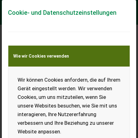
Cookie- und Datenschutzeinstellungen
Meine Transportkostenanfrage
Wie wir Cookies verwenden
Transport von Land- und Baumaschinen –
KEINE Tiertransporte
Wir können Cookies anfordern, die auf Ihrem
Elektrogabelstapler
Hyster
Gerät eingestellt werden. Wir verwenden
Cookies, um uns mitzuteilen, wenn Sie
Verkaufe meinen
Dreiradstapler, inkl.
unsere Websites besuchen, wie Sie mit uns
Ladegerät. Stapler dem Alter
interagieren, Ihre Nutzererfahrung
entsprechend guten
Zustand, 2018 Batterie neu.
verbessern und Ihre Beziehung zu unserer
Details zum Stapler in den
Website anpassen.
Bildern. Bei Interesse bitte
melden.