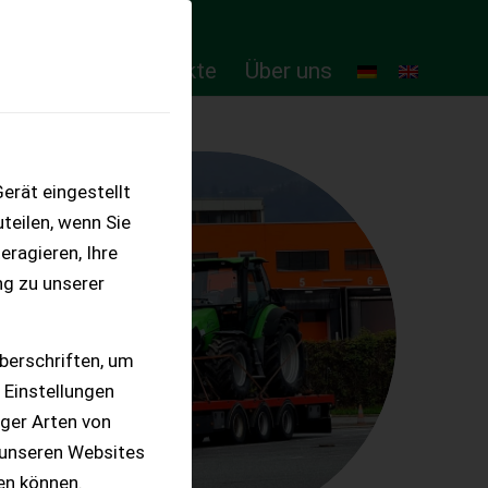
ten
Online-Produkte
Über uns
erät eingestellt
teilen, wenn Sie
eragieren, Ihre
ng zu unserer
berschriften, um
 Einstellungen
iger Arten von
 unseren Websites
ten können.