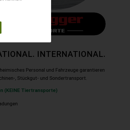
ATIONAL. INTERNATIONAL.
nheimisches Personal und Fahrzeuge garantieren
chinen-, Stückgut- und Sondertransport.
n (KEINE Tiertransporte)
ladungen