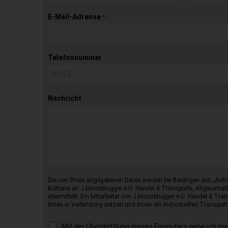
E-Mail-Adresse
*
Telefonnummer
Nachricht
Die von Ihnen angegebenen Daten werden bei Betätigen des „Anfr
Buttons an J.Moosbrugger e.U. Handel & Transporte, Allgäustraß
übermittelt. Ein Mitarbeiter von J.Moosbrugger e.U. Handel & Tran
Ihnen in Verbindung setzen und Ihnen ein individuelles Transport
Mit der Übermittlung dieses Formulars gebe ich m