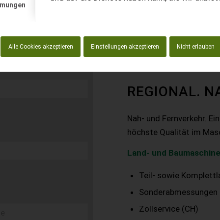
mmungen
Alle Cookies akzeptieren
Einstellungen akzeptieren
Nicht erlauben
REGIONAL. N
Nah- und Fernverkehr. Ei
höchste Qualität im Mas
Land- und Baumaschine
Teil- sowie Komplett
Sonderabmessungen
Zollservice (CH)