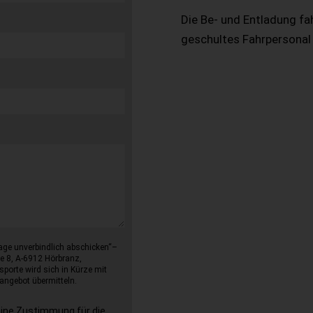
Die Be- und Entladung fa
geschultes Fahrpersonal
age unverbindlich abschicken“–
e 8, A-6912 Hörbranz,
sporte wird sich in Kürze mit
angebot übermitteln.
eine Zustimmung für die