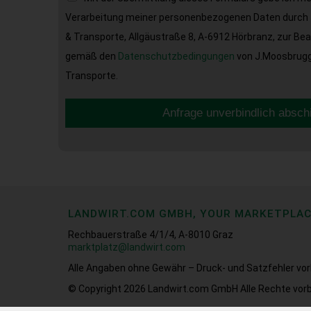
Verarbeitung meiner personenbezogenen Daten durch 
& Transporte, Allgäustraße 8, A-6912 Hörbranz, zur Be
gemäß den
Datenschutzbedingungen
von J.Moosbrugge
Transporte.
Anfrage unverbindlich absch
LANDWIRT.COM GMBH, YOUR MARKETPLA
Rechbauerstraße 4/1/4, A-8010 Graz
marktplatz@landwirt.com
Alle Angaben ohne Gewähr – Druck- und Satzfehler vor
© Copyright 2026
Landwirt.com GmbH Alle Rechte vorb