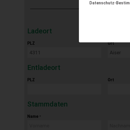
Datenschutz-Besti
Ladeort
PLZ
Ort
Entladeort
PLZ
Ort
Stammdaten
Name
*