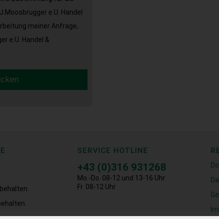
J.Moosbrugger e.U. Handel
arbeitung meiner Anfrage,
r e.U. Handel &
icken
CE
SERVICE HOTLINE
R
+43 (0)316 931268
Do
Mo.-Do. 08-12 und 13-16 Uhr
Da
Fr. 08-12 Uhr
behalten.
Ge
ehalten.
Im