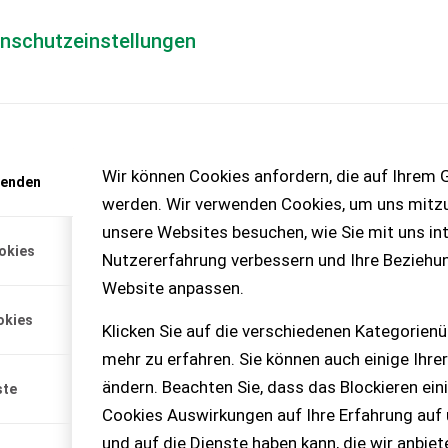
enschutzeinstellungen
Händlerlogin
für Händler
Mediada
anfrage
Wir können Cookies anfordern, die auf Ihrem G
wenden
chinen – KEINE
werden. Wir verwenden Cookies, um uns mitzu
unsere Websites besuchen, wie Sie mit uns int
okies
Nutzererfahrung verbessern und Ihre Beziehu
r PX 135G
Website anpassen.
rtige Kreiselegge Boxer PX
okies
eite 25-40 PS Zapfwelle
Klicken Sie auf die verschiedenen Kategorienü
nteresse gerne melden. Mfg
mehr zu erfahren. Sie können auch einige Ihrer
ändern. Beachten Sie, dass das Blockieren ein
ste
Cookies Auswirkungen auf Ihre Erfahrung auf
und auf die Dienste haben kann, die wir anbie