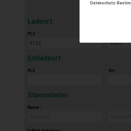
Datenschutz-Besti
Ladeort
PLZ
Ort
Entladeort
PLZ
Ort
Stammdaten
Name
*
E-Mail-Adresse
*