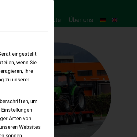
ten
Online-Produkte
Über uns
erät eingestellt
teilen, wenn Sie
eragieren, Ihre
ng zu unserer
berschriften, um
 Einstellungen
iger Arten von
 unseren Websites
ten können.