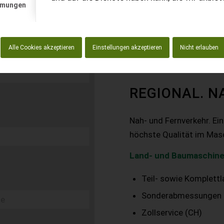
mmungen
Alle Cookies akzeptieren
Einstellungen akzeptieren
Nicht erlauben
REGIONAL. N
Nah- und Fernverkehr. Ei
höchste Qualität im Mas
Land- und Baumaschine
Teil- sowie Komplett
Sonderabmessungen
Zollservice (CH)