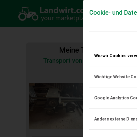
Cookie- und Dat
Meine Transportkosten
Wie wir Cookies ver
Transport von Land- und Baumas
Tiertransporte
Wichtige Website Co
Erntewagen 4 Stk
4 Stk., gebremst. Info 
Google Analytics Co
EUR 0
Andere externe Dien