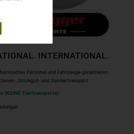
ATIONAL. INTERNATIONAL.
nheimisches Personal und Fahrzeuge garantieren
chinen-, Stückgut- und Sondertransport.
n (KEINE Tiertransporte)
ladungen