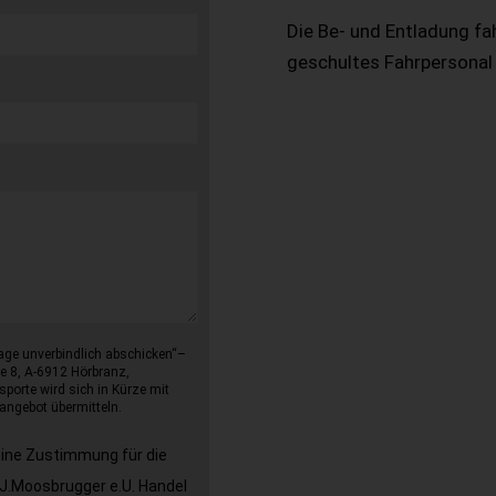
Die Be- und Entladung fa
geschultes Fahrpersonal
age unverbindlich abschicken“–
e 8, A-6912 Hörbranz,
sporte wird sich in Kürze mit
angebot übermitteln.
eine Zustimmung für die
J.Moosbrugger e.U. Handel