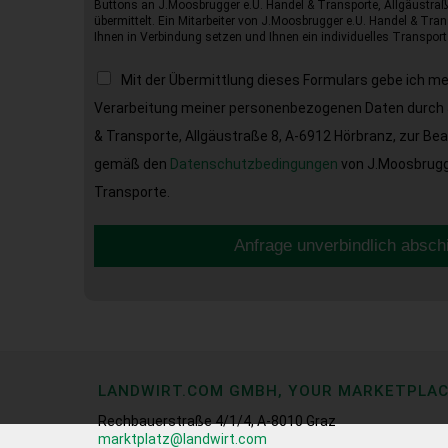
Buttons an J.Moosbrugger e.U. Handel & Transporte, Allgäustraß
übermittelt. Ein Mitarbeiter von J.Moosbrugger e.U. Handel & Tran
Ihnen in Verbindung setzen und Ihnen ein individuelles Transport
Mit der Übermittlung dieses Formulars gebe ich m
Verarbeitung meiner personenbezogenen Daten durch 
& Transporte, Allgäustraße 8, A-6912 Hörbranz, zur Be
gemäß den
Datenschutzbedingungen
von J.Moosbrugge
Transporte.
Anfrage unverbindlich absch
LANDWIRT.COM GMBH, YOUR MARKETPLA
Rechbauerstraße 4/1/4, A-8010 Graz
marktplatz@landwirt.com