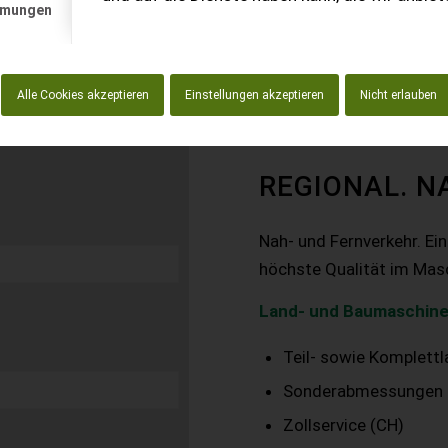
mmungen
Alle Cookies akzeptieren
Einstellungen akzeptieren
Nicht erlauben
REGIONAL. N
Nah- und Fernverkehr. Ei
höchste Qualität im Mas
Land- und Baumaschine
Teil- sowie Komplett
Sonderabmessungen
Zollservice (CH)