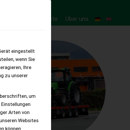
ten
Online-Produkte
Über uns
erät eingestellt
teilen, wenn Sie
eragieren, Ihre
ng zu unserer
berschriften, um
 Einstellungen
iger Arten von
 unseren Websites
ten können.