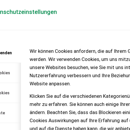
enschutzeinstellungen
Händlerlogin
für Händler
Mediada
anfrage
Wir können Cookies anfordern, die auf Ihrem G
wenden
chinen – KEINE
werden. Wir verwenden Cookies, um uns mitzu
unsere Websites besuchen, wie Sie mit uns int
okies
Nutzererfahrung verbessern und Ihre Beziehu
E
Website anpassen.
en John Deere 5058E mit
okies
flegt. 75 PS.
Klicken Sie auf die verschiedenen Kategorienü
mehr zu erfahren. Sie können auch einige Ihrer
ändern. Beachten Sie, dass das Blockieren ein
ste
Cookies Auswirkungen auf Ihre Erfahrung auf
und auf die Dienste haben kann, die wir anbie