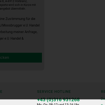
e 8, A-6912 Hörbranz,
sporte wird sich in Kürze mit
angebot übermitteln.
eine Zustimmung für die
J.Moosbrugger e.U. Handel
arbeitung meiner Anfrage,
r e.U. Handel &
icken
CE
SERVICE HOTLINE
R
+43 (0)316 931268
Do
Mo.-Do. 08-12 und 13-16 Uhr