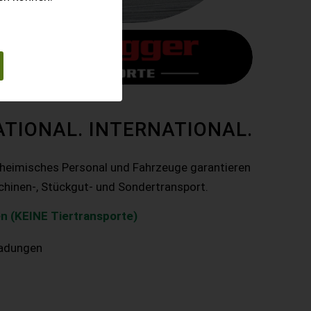
ATIONAL. INTERNATIONAL.
nheimisches Personal und Fahrzeuge garantieren
chinen-, Stückgut- und Sondertransport.
n (KEINE Tiertransporte)
ladungen