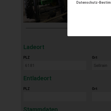
Datenschutz-Besti
Ladeort
PLZ
Ort
Entladeort
PLZ
Ort
Stammdaten