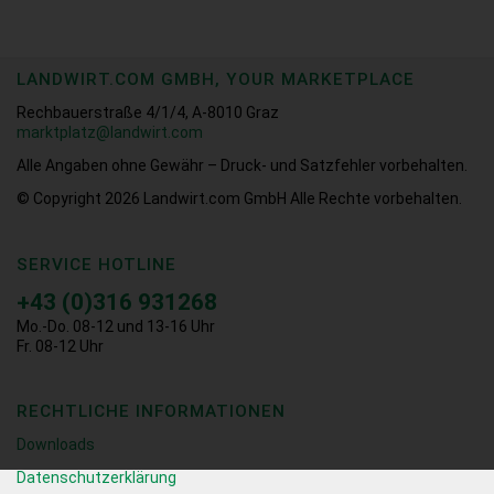
LANDWIRT.COM GMBH, YOUR MARKETPLACE
Rechbauerstraße 4/1/4, A-8010 Graz
marktplatz@landwirt.com
Alle Angaben ohne Gewähr – Druck- und Satzfehler vorbehalten.
© Copyright 2026
Landwirt.com GmbH Alle Rechte vorbehalten.
SERVICE HOTLINE
+43 (0)316 931268
Mo.-Do. 08-12 und 13-16 Uhr
Fr. 08-12 Uhr
RECHTLICHE INFORMATIONEN
Downloads
Datenschutzerklärung