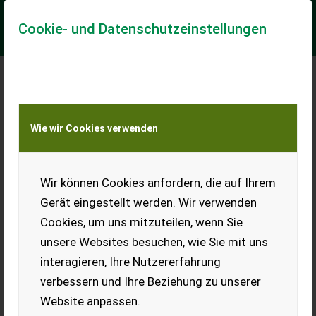
Cookie- und Datenschutzeinstellungen
Meine Transportkostenanfrage
Wie wir Cookies verwenden
Transport von Land- und Baumaschinen –
KEINE Tiertransporte
Wir können Cookies anfordern, die auf Ihrem
Schwerlastregal MK
200x200x60
Gerät eingestellt werden. Wir verwenden
Cookies, um uns mitzuteilen, wenn Sie
Fachlast von 350 kg, extra
hohe Spannbreite von 200
unsere Websites besuchen, wie Sie mit uns
cm mit 4 Fächern, in der
interagieren, Ihre Nutzererfahrung
Höhe verstellbar,
pulverbeschichtet, um eine
verbessern und Ihre Beziehung zu unserer
lange Lebensdauer
Website anpassen.
sicherzustellen. Mit einer
Fachlast von bis zu 350 kg ist