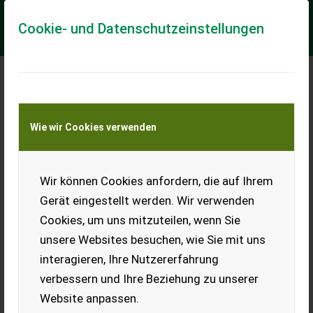
Cookie- und Datenschutzeinstellungen
Meine Transportkostenanfrage
Wie wir Cookies verwenden
Transport von Land- und Baumaschinen –
KEINE Tiertransporte
Wir können Cookies anfordern, die auf Ihrem
Verkaufe
Schwarzmüller
Gerät eingestellt werden. Wir verwenden
Ballenanhänger
Cookies, um uns mitzuteilen, wenn Sie
Verkaufe Schwarzmüller
unsere Websites besuchen, wie Sie mit uns
Ballenanhänger. Wände sind
interagieren, Ihre Nutzererfahrung
auch vorhanden. Bei
Interesse gerne melden.
verbessern und Ihre Beziehung zu unserer
Website anpassen.
EUR 0