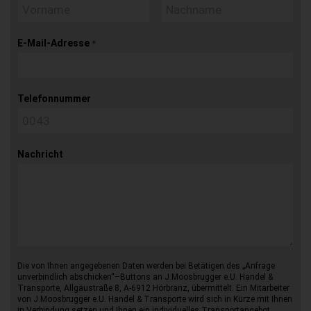
E-Mail-Adresse
*
Telefonnummer
Nachricht
Die von Ihnen angegebenen Daten werden bei Betätigen des „Anfrage
unverbindlich abschicken“–Buttons an J.Moosbrugger e.U. Handel &
Transporte, Allgäustraße 8, A-6912 Hörbranz, übermittelt. Ein Mitarbeiter
von J.Moosbrugger e.U. Handel & Transporte wird sich in Kürze mit Ihnen
in Verbindung setzen und Ihnen ein individuelles Transportangebot