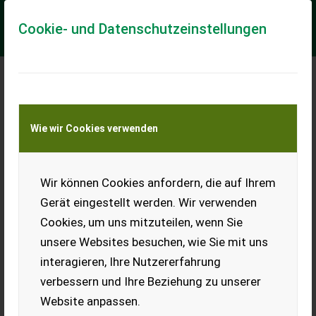
Cookie- und Datenschutzeinstellungen
Meine Transportkostenanfrage
Wie wir Cookies verwenden
Transport von Land- und Baumaschinen –
KEINE Tiertransporte
Wir können Cookies anfordern, die auf Ihrem
Vorschäler für
Lemken Juwel Pflug
Gerät eingestellt werden. Wir verwenden
(Düngereinleger)
Cookies, um uns mitzuteilen, wenn Sie
Verkaufe 10 Stk. Vorschäler
unsere Websites besuchen, wie Sie mit uns
für Lemken Juwel, guter
interagieren, Ihre Nutzererfahrung
Zustand.
verbessern und Ihre Beziehung zu unserer
EUR 0
Website anpassen.