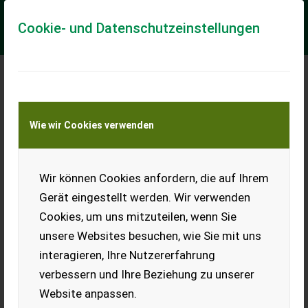
Cookie- und Datenschutzeinstellungen
Meine Transportkostenanfrage
Wie wir Cookies verwenden
Transport von Land- und Baumaschinen –
KEINE Tiertransporte
Wir können Cookies anfordern, die auf Ihrem
Technisch
getrocknetes
Gerät eingestellt werden. Wir verwenden
Waldhackgut
Cookies, um uns mitzuteilen, wenn Sie
Verkaufe technisch
unsere Websites besuchen, wie Sie mit uns
getrocknetes Waldhackgut,
interagieren, Ihre Nutzererfahrung
Hart- und Weichholz
gemischt, überwiegend
verbessern und Ihre Beziehung zu unserer
Stammware, 15%
Website anpassen.
Feuchtigkeit, Energiewert ca.
1.000 kWh/Srm. Zustellung