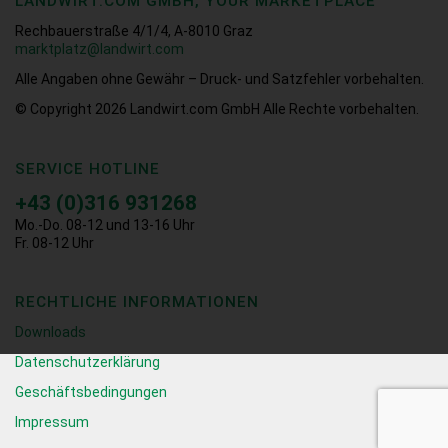
LANDWIRT.COM GMBH, YOUR MARKETPLACE
Rechbauerstraße 4/1/4, A-8010 Graz
marktplatz@landwirt.com
Alle Angaben ohne Gewähr – Druck- und Satzfehler vorbehalten.
© Copyright 2026
Landwirt.com GmbH Alle Rechte vorbehalten.
SERVICE HOTLINE
+43 (0)316 931268
Mo.-Do. 08-12 und 13-16 Uhr
Fr. 08-12 Uhr
RECHTLICHE INFORMATIONEN
Downloads
Datenschutzerklärung
Geschäftsbedingungen
Impressum