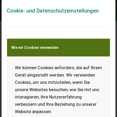
Cookie- und Datenschutzeinstellungen
Meine Transportkostenanfrage
Wie wir Cookies verwenden
Transport von Land- und Baumaschinen –
KEINE Tiertransporte
Wir können Cookies anfordern, die auf Ihrem
Demag Hallenkran,
Schwenkkran,
Gerät eingestellt werden. Wir verwenden
Deckenkran,
Cookies, um uns mitzuteilen, wenn Sie
Säulendrehkran
unsere Websites besuchen, wie Sie mit uns
1 Stk. Schwenkkran
interagieren, Ihre Nutzererfahrung
abzugeben, kann als
Deckenkran, Hallenkran auch
verbessern und Ihre Beziehung zu unserer
verwendet werden, Hubkraft
Website anpassen.
1.000 kg.