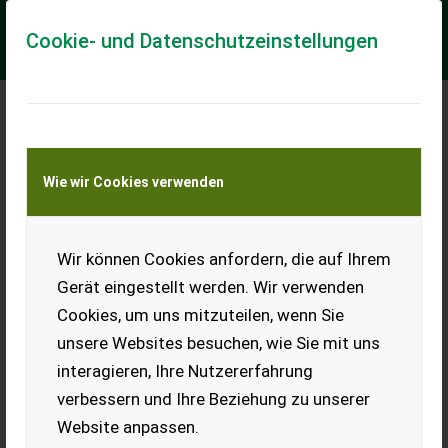
Cookie- und Datenschutzeinstellungen
Meine Transportkostenanfrage
Wie wir Cookies verwenden
Transport von Land- und Baumaschinen –
KEINE Tiertransporte
Wir können Cookies anfordern, die auf Ihrem
Aebi AM 20
Gerät eingestellt werden. Wir verwenden
Motormäher wird wegen
Cookies, um uns mitzuteilen, wenn Sie
Umstieg auf anderen Mäher
verkauft.
unsere Websites besuchen, wie Sie mit uns
interagieren, Ihre Nutzererfahrung
EUR 0
verbessern und Ihre Beziehung zu unserer
Website anpassen.