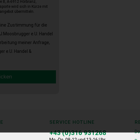
e 8, A-6912 Hörbranz,
sporte wird sich in Kürze mit
angebot übermitteln.
eine Zustimmung für die
J.Moosbrugger e.U. Handel
arbeitung meiner Anfrage,
r e.U. Handel &
icken
CE
SERVICE HOTLINE
R
+43 (0)316 931268
Do
Mo.-Do. 08-12 und 13-16 Uhr