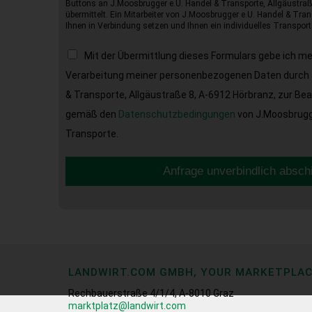
Buttons an J.Moosbrugger e.U. Handel & Transporte, Allgäustraß
übermittelt. Ein Mitarbeiter von J.Moosbrugger e.U. Handel & Tran
Ihnen in Verbindung setzen und Ihnen ein individuelles Transport
Mit der Übermittlung dieses Formulars gebe ich m
Verarbeitung meiner personenbezogenen Daten durch 
& Transporte, Allgäustraße 8, A-6912 Hörbranz, zur Be
gemäß den
Datenschutzbedingungen
von J.Moosbrugge
Transporte.
Anfrage unverbindlich absch
LANDWIRT.COM GMBH, YOUR MARKETPLA
Rechbauerstraße 4/1/4, A-8010 Graz
marktplatz@landwirt.com