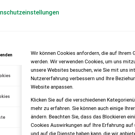
enschutzeinstellungen
Händlerlogin
für Händler
Mediada
anfrage
Wir können Cookies anfordern, die auf Ihrem G
wenden
chinen – KEINE
werden. Wir verwenden Cookies, um uns mitzu
unsere Websites besuchen, wie Sie mit uns int
okies
Nutzererfahrung verbessern und Ihre Beziehu
hinenersatzteile
Website anpassen.
laval Melkmaschinen
okies
Klicken Sie auf die verschiedenen Kategorienü
mehr zu erfahren. Sie können auch einige Ihrer
ändern. Beachten Sie, dass das Blockieren ein
ste
Cookies Auswirkungen auf Ihre Erfahrung auf
und auf die Dienste haben kann, die wir anbie