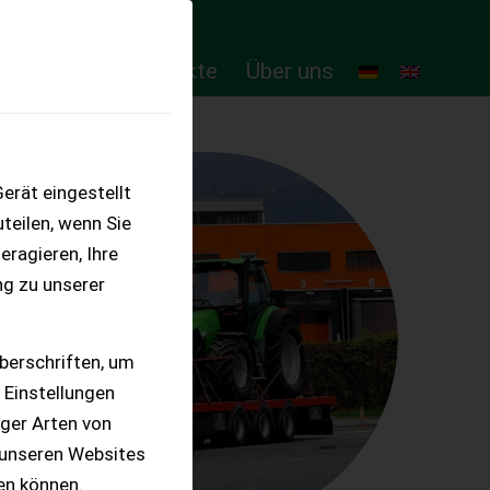
ten
Online-Produkte
Über uns
erät eingestellt
teilen, wenn Sie
eragieren, Ihre
ng zu unserer
berschriften, um
 Einstellungen
iger Arten von
 unseren Websites
ten können.