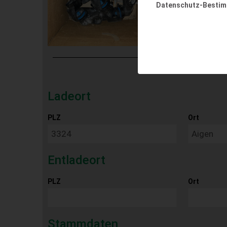
Datenschutz-Besti
Ladeort
PLZ
Ort
Entladeort
PLZ
Ort
Stammdaten