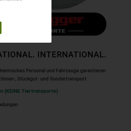
ATIONAL. INTERNATIONAL.
nheimisches Personal und Fahrzeuge garantieren
chinen-, Stückgut- und Sondertransport.
n (KEINE Tiertransporte)
ladungen