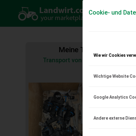
Cookie- und Dat
Meine Transportkosten
Wie wir Cookies ver
Transport von Land- und Baumas
Tiertransporte
Wichtige Website Co
Delaval Melkmasc
Verkaufen diverse De
Google Analytics Co
Ersatzteile.
EUR 0
Andere externe Dien