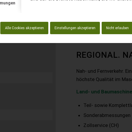
mmungen
Alle Cookies akzeptieren
Einstellungen akzeptieren
Nicht erlauben
REGIONAL. N
Nah- und Fernverkehr. Ei
höchste Qualität im Mas
Land- und Baumaschine
Teil- sowie Komplett
Sonderabmessungen
Zollservice (CH)