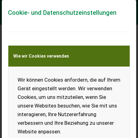
Cookie- und Datenschutzeinstellungen
Meine Transportkostenanfrage
Wie wir Cookies verwenden
Transport von Land- und Baumaschinen –
KEINE Tiertransporte
Wir können Cookies anfordern, die auf Ihrem
Räder
(Kompletträder) mit
Gerät eingestellt werden. Wir verwenden
Sommerreifen
Cookies, um uns mitzuteilen, wenn Sie
Vier Räder mit Sommerreifen
unsere Websites besuchen, wie Sie mit uns
(Kompletträder), Größe:
interagieren, Ihre Nutzererfahrung
185/65 R15, auf Alufelgen,
Reifenprofil 50%.
verbessern und Ihre Beziehung zu unserer
Website anpassen.
EUR 0