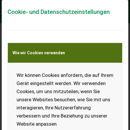
Cookie- und Datenschutzeinstellungen
Meine Transportkostenanfrage
Wie wir Cookies verwenden
Transport von Land- und Baumaschinen –
KEINE Tiertransporte
Keine Anfrage Möglich!
Wir können Cookies anfordern, die auf Ihrem
Gerät eingestellt werden. Wir verwenden
Cookies, um uns mitzuteilen, wenn Sie
unsere Websites besuchen, wie Sie mit uns
Ladeort
interagieren, Ihre Nutzererfahrung
verbessern und Ihre Beziehung zu unserer
PLZ
Ort
Website anpassen.