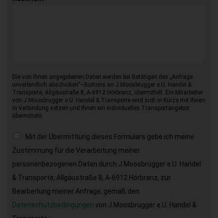
Die von Ihnen angegebenen Daten werden bei Betätigen des „Anfrage
unverbindlich abschicken“–Buttons an J.Moosbrugger e.U. Handel &
Transporte, Allgäustraße 8, A-6912 Hörbranz, übermittelt. Ein Mitarbeiter
von J.Moosbrugger e.U. Handel & Transporte wird sich in Kürze mit Ihnen
in Verbindung setzen und Ihnen ein individuelles Transportangebot
übermitteln.
Mit der Übermittlung dieses Formulars gebe ich meine
Zustimmung für die Verarbeitung meiner
personenbezogenen Daten durch J.Moosbrugger e.U. Handel
& Transporte, Allgäustraße 8, A-6912 Hörbranz, zur
Bearbeitung meiner Anfrage, gemäß den
Datenschutzbedingungen
von J.Moosbrugger e.U. Handel &