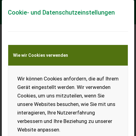
Cookie- und Datenschutzeinstellungen
Meine Transportkostenanfrage
Wie wir Cookies verwenden
Transport von Land- und Baumaschinen –
KEINE Tiertransporte
Wir können Cookies anfordern, die auf Ihrem
Kuhbürste
Gerät eingestellt werden. Wir verwenden
Verkaufe eine Kuhbürste.
Cookies, um uns mitzuteilen, wenn Sie
EUR 0
unsere Websites besuchen, wie Sie mit uns
interagieren, Ihre Nutzererfahrung
verbessern und Ihre Beziehung zu unserer
Website anpassen.