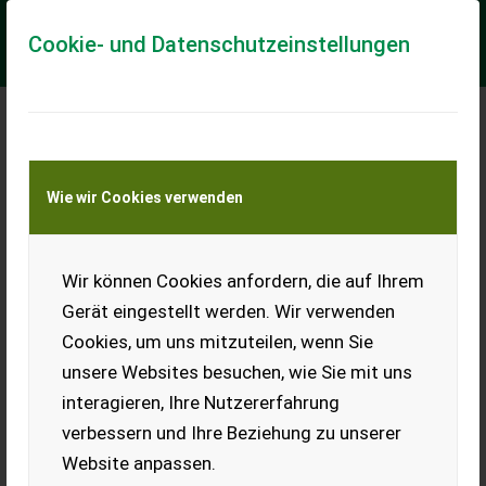
Cookie- und Datenschutzeinstellungen
Meine Transportkostenanfrage
Wie wir Cookies verwenden
Transport von Land- und Baumaschinen –
KEINE Tiertransporte
Wir können Cookies anfordern, die auf Ihrem
Mengele Garant 435
Gerät eingestellt werden. Wir verwenden
Verkaufe Mengele
Cookies, um uns mitzuteilen, wenn Sie
Ladewagen Garant 435, hydr.
Kratzboden, hydr.
unsere Websites besuchen, wie Sie mit uns
Heckklappe, in
interagieren, Ihre Nutzererfahrung
einsatzbereitem Zustand.
verbessern und Ihre Beziehung zu unserer
EUR 0
Website anpassen.