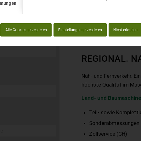
mmungen
Alle Cookies akzeptieren
Einstellungen akzeptieren
Nicht erlauben
REGIONAL. N
Nah- und Fernverkehr. Ei
höchste Qualität im Mas
Land- und Baumaschine
Teil- sowie Komplett
Sonderabmessungen
Zollservice (CH)