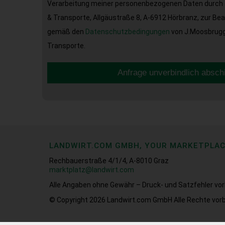
Verarbeitung meiner personenbezogenen Daten durch 
& Transporte, Allgäustraße 8, A-6912 Hörbranz, zur Be
gemäß den
Datenschutzbedingungen
von J.Moosbrugge
Transporte.
Anfrage unverbindlich absch
LANDWIRT.COM GMBH, YOUR MARKETPLA
Rechbauerstraße 4/1/4, A-8010 Graz
marktplatz@landwirt.com
Alle Angaben ohne Gewähr – Druck- und Satzfehler vor
© Copyright 2026
Landwirt.com GmbH Alle Rechte vorb