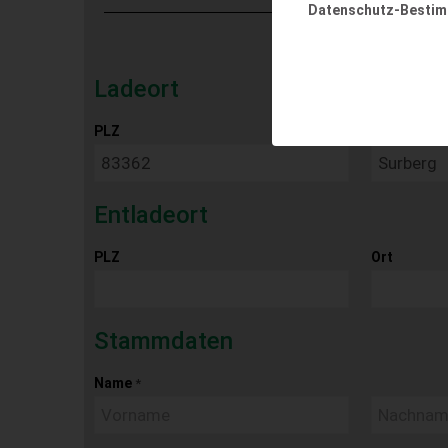
Datenschutz-Besti
Ladeort
PLZ
Ort
Entladeort
PLZ
Ort
Stammdaten
Name
*