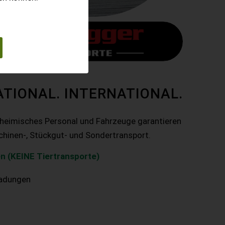
ATIONAL. INTERNATIONAL.
nheimisches Personal und Fahrzeuge garantieren
chinen-, Stückgut- und Sondertransport.
n (KEINE Tiertransporte)
ladungen