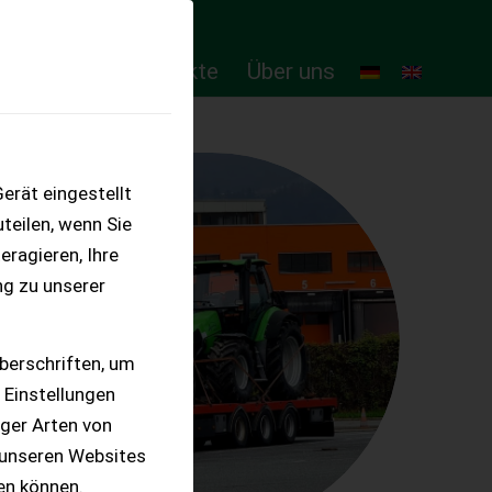
ten
Online-Produkte
Über uns
erät eingestellt
teilen, wenn Sie
eragieren, Ihre
ng zu unserer
berschriften, um
 Einstellungen
iger Arten von
 unseren Websites
ten können.