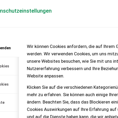
enschutzeinstellungen
Händlerlogin
für Händler
Mediada
anfrage
Wir können Cookies anfordern, die auf Ihrem G
wenden
chinen – KEINE
werden. Wir verwenden Cookies, um uns mitzu
unsere Websites besuchen, wie Sie mit uns int
okies
Nutzererfahrung verbessern und Ihre Beziehu
amm Siloblitz 202D
Website anpassen.
Strautmann Siloblitz 202D in
okies
 wegen Umstellung auf
Klicken Sie auf die verschiedenen Kategorienü
mehr zu erfahren. Sie können auch einige Ihrer
ändern. Beachten Sie, dass das Blockieren ein
ste
Cookies Auswirkungen auf Ihre Erfahrung auf
und auf die Dienste haben kann, die wir anbie