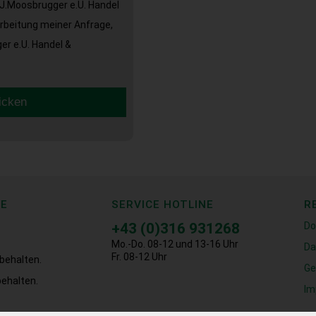
J.Moosbrugger e.U. Handel
arbeitung meiner Anfrage,
r e.U. Handel &
icken
CE
SERVICE HOTLINE
R
+43 (0)316 931268
Do
Mo.-Do. 08-12 und 13-16 Uhr
Da
Fr. 08-12 Uhr
behalten.
Ge
ehalten.
Im