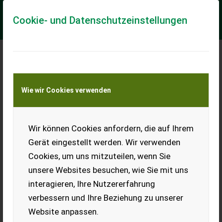
Cookie- und Datenschutzeinstellungen
Meine Transportkostenanfrage
Wie wir Cookies verwenden
Transport von Land- und Baumaschinen –
KEINE Tiertransporte
Wir können Cookies anfordern, die auf Ihrem
Stapler Toyota FBM 16
Elektro 80 V
Gerät eingestellt werden. Wir verwenden
Cookies, um uns mitzuteilen, wenn Sie
Elektrostapler FBM 16, 80 V
Elektro, Ladegerät neuwertig
unsere Websites besuchen, wie Sie mit uns
Tebetron, Batterie leider
interagieren, Ihre Nutzererfahrung
defekt.
verbessern und Ihre Beziehung zu unserer
EUR 0
Website anpassen.