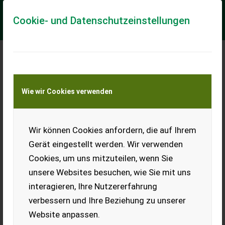
Cookie- und Datenschutzeinstellungen
Meine Transportkostenanfrage
Wie wir Cookies verwenden
Transport von Land- und Baumaschinen –
KEINE Tiertransporte
Wir können Cookies anfordern, die auf Ihrem
Vogel & Noot
Kreiselgrubber
Gerät eingestellt werden. Wir verwenden
Anterra Grip
Cookies, um uns mitzuteilen, wenn Sie
V&N Kreiselgrubber Anterra
unsere Websites besuchen, wie Sie mit uns
Grip 3 m, Bj. 2013,
interagieren, Ihre Nutzererfahrung
Schnellwechsel-
Hartmetallzinken,
verbessern und Ihre Beziehung zu unserer
Gummikeilringwalze,
Website anpassen.
Gelenkwelle mit Nockenabschaltungskupplung, V&N
Masterdrill A300, hydr. Spuranzeiger, Doppelscheibenschar,