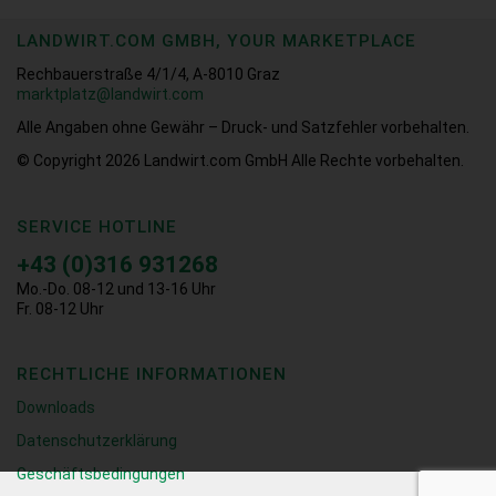
LANDWIRT.COM GMBH, YOUR MARKETPLACE
Rechbauerstraße 4/1/4, A-8010 Graz
marktplatz@landwirt.com
Alle Angaben ohne Gewähr – Druck- und Satzfehler vorbehalten.
© Copyright 2026
Landwirt.com GmbH Alle Rechte vorbehalten.
SERVICE HOTLINE
+43 (0)316 931268
Mo.-Do. 08-12 und 13-16 Uhr
Fr. 08-12 Uhr
RECHTLICHE INFORMATIONEN
Downloads
Datenschutzerklärung
Geschäftsbedingungen