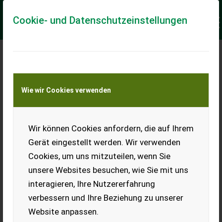
Cookie- und Datenschutzeinstellungen
Meine Transportkostenanfrage
Wie wir Cookies verwenden
Transport von Land- und Baumaschinen –
KEINE Tiertransporte
Keine Anfrage Möglich!
Wir können Cookies anfordern, die auf Ihrem
Gerät eingestellt werden. Wir verwenden
Cookies, um uns mitzuteilen, wenn Sie
unsere Websites besuchen, wie Sie mit uns
Ladeort
interagieren, Ihre Nutzererfahrung
verbessern und Ihre Beziehung zu unserer
PLZ
Ort
Website anpassen.