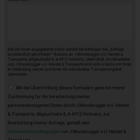
Die von Ihnen angegebenen Daten werden bei Betätigen des „Anfrage
unverbindlich abschicken“–Buttons an J.Moosbrugger e.U. Handel &
Transporte, Allgäustraße 8, A-6912 Hörbranz, übermittelt. Ein Mitarbeiter
von J.Moosbrugger e.U. Handel & Transporte wird sich in Kürze mit Ihnen
in Verbindung setzen und Ihnen ein individuelles Transportangebot
übermitteln.
Mit der Übermittlung dieses Formulars gebe ich meine
Zustimmung für die Verarbeitung meiner
personenbezogenen Daten durch J.Moosbrugger e.U. Handel
& Transporte, Allgäustraße 8, A-6912 Hörbranz, zur
Bearbeitung meiner Anfrage, gemäß den
Datenschutzbedingungen
von J.Moosbrugger e.U. Handel &