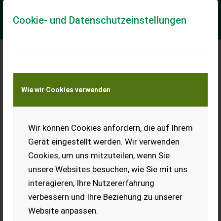
Cookie- und Datenschutzeinstellungen
Meine Transportkostenanfrage
Wie wir Cookies verwenden
Transport von Land- und Baumaschinen –
KEINE Tiertransporte
Wir können Cookies anfordern, die auf Ihrem
Palettengabel für
Kran
Gerät eingestellt werden. Wir verwenden
Cookies, um uns mitzuteilen, wenn Sie
Palettengabel für Kran,
verstellbar in Höhe und
unsere Websites besuchen, wie Sie mit uns
Breite, Zustand gut, sofort
interagieren, Ihre Nutzererfahrung
einsatzbereit.
verbessern und Ihre Beziehung zu unserer
EUR 0
Website anpassen.