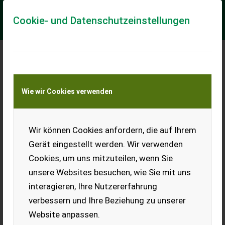
Cookie- und Datenschutzeinstellungen
Meine Transportkostenanfrage
Wie wir Cookies verwenden
Transport von Land- und Baumaschinen –
KEINE Tiertransporte
Wir können Cookies anfordern, die auf Ihrem
CLAAS Lexion 660
Gerät eingestellt werden. Wir verwenden
Bj. 2012, 2.800
Cookies, um uns mitzuteilen, wenn Sie
Trommelstunden, Bereifung
vorne 800/65R32, hinten
unsere Websites besuchen, wie Sie mit uns
500/85R24, Klima A/C Matic,
interagieren, Ihre Nutzererfahrung
3-D, Strohhäcksler,
Spreuverteiler, Quantimeter,
verbessern und Ihre Beziehung zu unserer
Rückfahrkamera,
Schneidwerk V750 mit Wagen. Technisch und optisch sehr
Website anpassen.
guter Zustand. Gerne gebe ich Ihnen nähere Auskünfte.