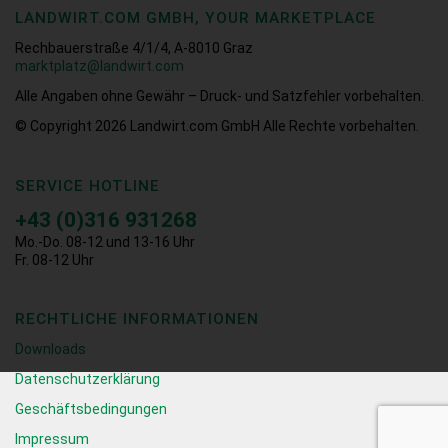
LANDWIRT.COM GMBH, YOUR MARKETPLACE
Rechbauerstraße 4/1/4, A-8010 Graz
marktplatz@landwirt.com
Alle Angaben ohne Gewähr – Druck- und Satzfehler vorbehalten.
© Copyright 2026
Landwirt.com GmbH Alle Rechte vorbehalten.
SERVICE HOTLINE
+43 (0)316 931268
Mo.-Do. 08-12 und 13-16 Uhr
Fr. 08-12 Uhr
RECHTLICHE INFORMATIONEN
Downloads
Datenschutzerklärung
Geschäftsbedingungen
Impressum