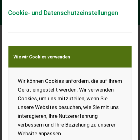
Cookie- und Datenschutzeinstellungen
Meine Transportkostenanfrage
Wie wir Cookies verwenden
Transport von Land- und Baumaschinen –
KEINE Tiertransporte
Wir können Cookies anfordern, die auf Ihrem
Pistengerät Snow
Rabbit 3
Gerät eingestellt werden. Wir verwenden
Cookies, um uns mitzuteilen, wenn Sie
Pistengerät Snow Rabbit 3,
Motor VM-Motor-Detroit
unsere Websites besuchen, wie Sie mit uns
Diesel (Turbodiesel D
interagieren, Ihre Nutzererfahrung
754TE2), Modell 95 PS, 3,0 l,
Hubraum 3.000 ccm, Zylinder
verbessern und Ihre Beziehung zu unserer
4, hydr. Fräse hinten,
Website anpassen.
Glättebrett, Räumschild,
Laufzeit: 370 Bstd., Bj. 2007,