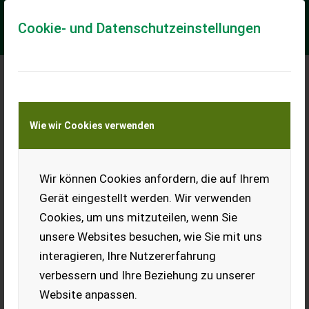
Cookie- und Datenschutzeinstellungen
Meine Transportkostenanfrage
Wie wir Cookies verwenden
Transport von Land- und Baumaschinen –
KEINE Tiertransporte
Wir können Cookies anfordern, die auf Ihrem
Suche Bauer Güllefass 4.000 l
Gerät eingestellt werden. Wir verwenden
Suche 4.000 l Bauer Güllefass.
Cookies, um uns mitzuteilen, wenn Sie
EUR 0
unsere Websites besuchen, wie Sie mit uns
interagieren, Ihre Nutzererfahrung
verbessern und Ihre Beziehung zu unserer
Website anpassen.