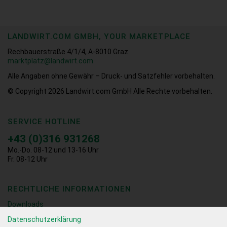
LANDWIRT.COM GMBH, YOUR MARKETPLACE
Rechbauerstraße 4/1/4, A-8010 Graz
marktplatz@landwirt.com
Alle Angaben ohne Gewähr – Druck- und Satzfehler vorbehalten.
© Copyright 2026
Landwirt.com GmbH Alle Rechte vorbehalten.
SERVICE HOTLINE
+43 (0)316 931268
Mo.-Do. 08-12 und 13-16 Uhr
Fr. 08-12 Uhr
RECHTLICHE INFORMATIONEN
Downloads
Datenschutzerklärung