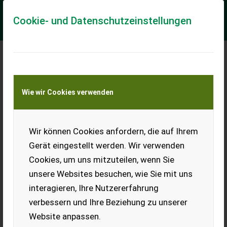
Cookie- und Datenschutzeinstellungen
Meine Transportkostenanfrage
Wie wir Cookies verwenden
Transport von Land- und Baumaschinen –
KEINE Tiertransporte
Wir können Cookies anfordern, die auf Ihrem
Schwarzmüller 3-Achs
Kipper
Gerät eingestellt werden. Wir verwenden
Cookies, um uns mitzuteilen, wenn Sie
Verkaufe Schwarzmüller 3-
Achs Kipper mit Rollplane
unsere Websites besuchen, wie Sie mit uns
und 2x80er-Wände. Aufbau
interagieren, Ihre Nutzererfahrung
(Brantner), Reifen und
Hydraulikstempel wurden
verbessern und Ihre Beziehung zu unserer
2018 erneuert. Unterbau
Website anpassen.
sandgestrahlt und lackiert,
Bj. 1985. Zul.