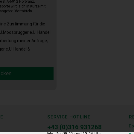
e 8, A-6912 Hörbranz,
sporte wird sich in Kürze mit
angebot übermitteln.
eine Zustimmung für die
J.Moosbrugger e.U. Handel
arbeitung meiner Anfrage,
r e.U. Handel &
icken
CE
SERVICE HOTLINE
R
+43 (0)316 931268
Do
Mo.-Do. 08-12 und 13-16 Uhr