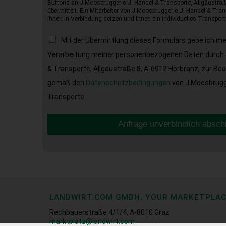
Buttons an J.Moosbrugger e.U. Handel & Transporte, Allgäustraß
übermittelt. Ein Mitarbeiter von J.Moosbrugger e.U. Handel & Tran
Ihnen in Verbindung setzen und Ihnen ein individuelles Transport
Mit der Übermittlung dieses Formulars gebe ich m
Verarbeitung meiner personenbezogenen Daten durch 
& Transporte, Allgäustraße 8, A-6912 Hörbranz, zur Be
gemäß den
Datenschutzbedingungen
von J.Moosbrugge
Transporte.
Anfrage unverbindlich absch
LANDWIRT.COM GMBH, YOUR MARKETPLA
Rechbauerstraße 4/1/4, A-8010 Graz
marktplatz@landwirt.com