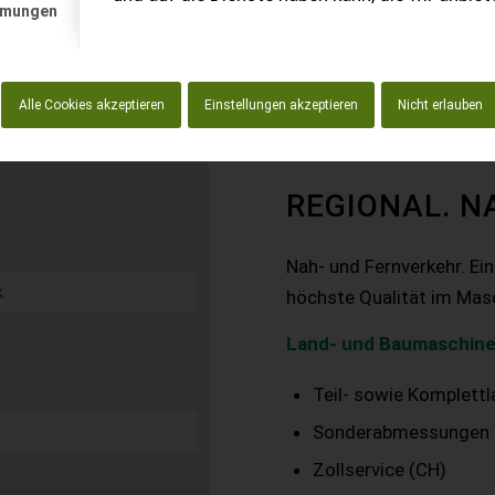
mmungen
Alle Cookies akzeptieren
Einstellungen akzeptieren
Nicht erlauben
REGIONAL. N
Nah- und Fernverkehr. Ei
höchste Qualität im Mas
Land- und Baumaschine
Teil- sowie Komplett
Sonderabmessungen
Zollservice (CH)