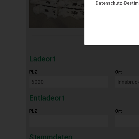
Datenschutz-Besti
Ladeort
PLZ
Ort
Entladeort
PLZ
Ort
Stammdaten