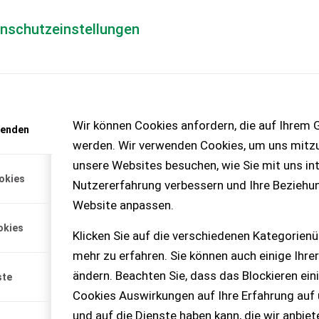
enschutzeinstellungen
Händlerlogin
für Händler
Mediada
anfrage
Wir können Cookies anfordern, die auf Ihrem G
wenden
chinen – KEINE
werden. Wir verwenden Cookies, um uns mitzu
unsere Websites besuchen, wie Sie mit uns int
okies
Nutzererfahrung verbessern und Ihre Beziehu
Website anpassen.
elle siehe Foto. 5x Schwarz
okies
 Weiß Schecke. Maße ca.
Klicken Sie auf die verschiedenen Kategorienü
iv gegerbt in Tirol.
mehr zu erfahren. Sie können auch einige Ihrer
ändern. Beachten Sie, dass das Blockieren ein
ste
Cookies Auswirkungen auf Ihre Erfahrung auf
und auf die Dienste haben kann, die wir anbie