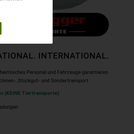
ATIONAL. INTERNATIONAL.
nheimisches Personal und Fahrzeuge garantieren
chinen-, Stückgut- und Sondertransport.
n (KEINE Tiertransporte)
ladungen