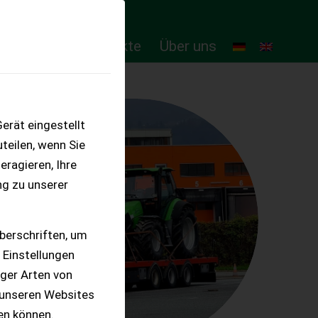
ten
Online-Produkte
Über uns
erät eingestellt
teilen, wenn Sie
eragieren, Ihre
ng zu unserer
berschriften, um
 Einstellungen
iger Arten von
 unseren Websites
ten können.