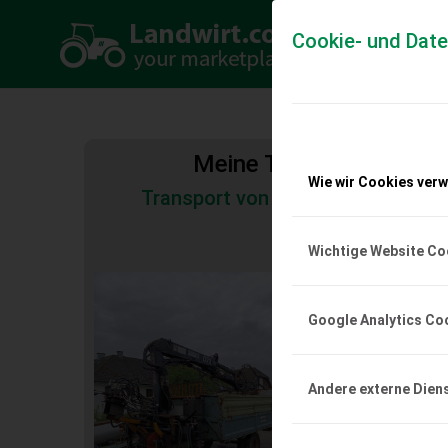
Cookie- und Dat
Meine Transportkosten
Wie wir Cookies ver
Transport von Land- und Baumas
Tiertransporte
Wichtige Website Co
Traktor-Kranwag
Hiab 071
Google Analytics Co
Verkaufe Eigenbau-Kr
plus 6-Schalengreifer,
Hubkraft auf 2 m ca. 3
etwas veraltet und ge
Andere externe Dien
Privatverkauf: keine G
Gewährleistung.