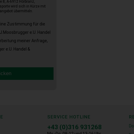
e 8, A-6912 Hörbranz,
sporte wird sich in Kürze mit
angebot übermitteln.
eine Zustimmung für die
J.Moosbrugger e.U. Handel
arbeitung meiner Anfrage,
r e.U. Handel &
icken
CE
SERVICE HOTLINE
R
+43 (0)316 931268
Do
Mo.-Do. 08-12 und 13-16 Uhr