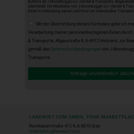
Buttons an J.Moosbrugger e.U. Handel & Transporte, Allgäustraß
übermittelt. Ein Mitarbeiter von J.Moosbrugger e.U. Handel & Tran
Ihnen in Verbindung setzen und Ihnen ein individuelles Transport
Mit der Übermittlung dieses Formulars gebe ich m
Verarbeitung meiner personenbezogenen Daten durch 
& Transporte, Allgäustraße 8, A-6912 Hörbranz, zur Be
gemäß den
Datenschutzbedingungen
von J.Moosbrugge
Transporte.
Anfrage unverbindlich absch
LANDWIRT.COM GMBH, YOUR MARKETPLA
Rechbauerstraße 4/1/4, A-8010 Graz
marktplatz@landwirt.com