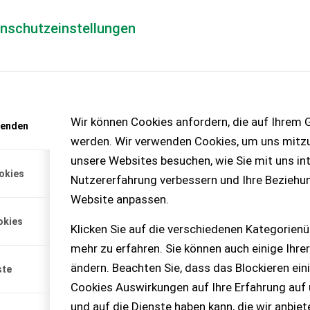
enschutzeinstellungen
Händlerlogin
für Händler
Mediada
anfrage
Wir können Cookies anfordern, die auf Ihrem G
wenden
chinen – KEINE
werden. Wir verwenden Cookies, um uns mitzu
unsere Websites besuchen, wie Sie mit uns int
okies
Nutzererfahrung verbessern und Ihre Beziehu
en inkl. Werkzeug
Website anpassen.
okies
anwagen mit Hiab-Kran 071
Klicken Sie auf die verschiedenen Kategorienü
 Kranauslegung ca. 10 m,
mehr zu erfahren. Sie können auch einige Ihrer
 t, Hydrauliksteuerung ist
hört modernisiert.
ändern. Beachten Sie, dass das Blockieren ein
ste
arantie oder
Cookies Auswirkungen auf Ihre Erfahrung auf
und auf die Dienste haben kann, die wir anbie