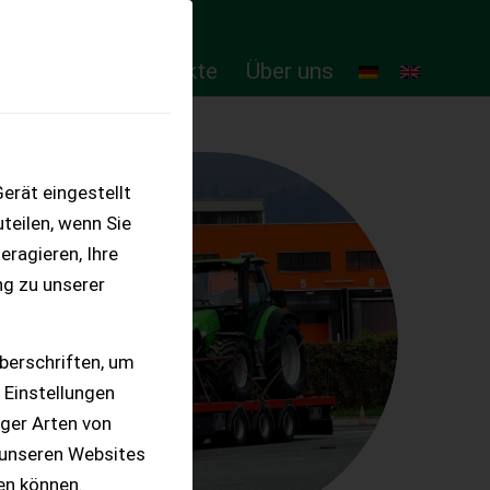
ten
Online-Produkte
Über uns
erät eingestellt
teilen, wenn Sie
eragieren, Ihre
ng zu unserer
berschriften, um
 Einstellungen
iger Arten von
 unseren Websites
ten können.