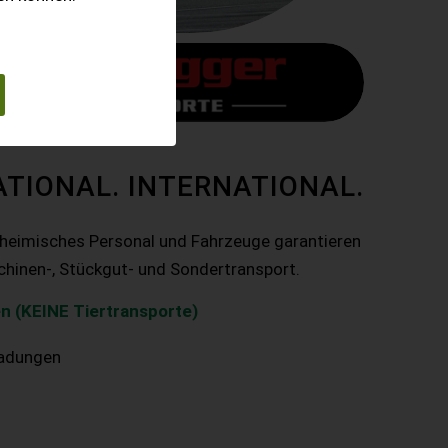
ATIONAL. INTERNATIONAL.
nheimisches Personal und Fahrzeuge garantieren
chinen-, Stückgut- und Sondertransport.
n (KEINE Tiertransporte)
ladungen