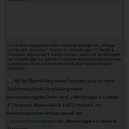
Die von Ihnen angegebenen Daten werden bei Betätigen des „Anfrage
unverbindlich abschicken“–Buttons an J.Moosbrugger e.U. Handel &
Transporte, Allgäustraße 8, A-6912 Hörbranz, übermittelt. Ein Mitarbeiter
von J.Moosbrugger e.U. Handel & Transporte wird sich in Kürze mit Ihnen
in Verbindung setzen und Ihnen ein individuelles Transportangebot
übermitteln.
Mit der Übermittlung dieses Formulars gebe ich meine
Zustimmung für die Verarbeitung meiner
personenbezogenen Daten durch J.Moosbrugger e.U. Handel
& Transporte, Allgäustraße 8, A-6912 Hörbranz, zur
Bearbeitung meiner Anfrage, gemäß den
Datenschutzbedingungen
von J.Moosbrugger e.U. Handel &