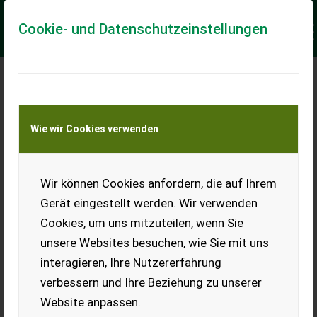
Cookie- und Datenschutzeinstellungen
Meine Transportkostenanfrage
Wie wir Cookies verwenden
Transport von Land- und Baumaschinen –
KEINE Tiertransporte
Keine Anfrage Möglich!
Wir können Cookies anfordern, die auf Ihrem
Gerät eingestellt werden. Wir verwenden
Cookies, um uns mitzuteilen, wenn Sie
unsere Websites besuchen, wie Sie mit uns
Ladeort
interagieren, Ihre Nutzererfahrung
verbessern und Ihre Beziehung zu unserer
PLZ
Ort
Website anpassen.