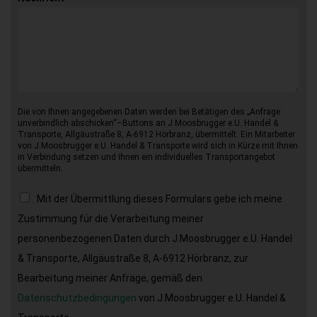
Die von Ihnen angegebenen Daten werden bei Betätigen des „Anfrage
unverbindlich abschicken“–Buttons an J.Moosbrugger e.U. Handel &
Transporte, Allgäustraße 8, A-6912 Hörbranz, übermittelt. Ein Mitarbeiter
von J.Moosbrugger e.U. Handel & Transporte wird sich in Kürze mit Ihnen
in Verbindung setzen und Ihnen ein individuelles Transportangebot
übermitteln.
Mit der Übermittlung dieses Formulars gebe ich meine
Zustimmung für die Verarbeitung meiner
personenbezogenen Daten durch J.Moosbrugger e.U. Handel
& Transporte, Allgäustraße 8, A-6912 Hörbranz, zur
Bearbeitung meiner Anfrage, gemäß den
Datenschutzbedingungen
von J.Moosbrugger e.U. Handel &