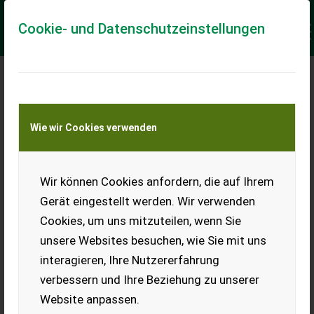
Cookie- und Datenschutzeinstellungen
Meine Transportkostenanfrage
Wie wir Cookies verwenden
Transport von Land- und Baumaschinen –
KEINE Tiertransporte
Keine Anfrage Möglich!
Wir können Cookies anfordern, die auf Ihrem
Gerät eingestellt werden. Wir verwenden
Cookies, um uns mitzuteilen, wenn Sie
unsere Websites besuchen, wie Sie mit uns
Ladeort
interagieren, Ihre Nutzererfahrung
verbessern und Ihre Beziehung zu unserer
PLZ
Ort
Website anpassen.